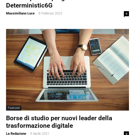
Deterministic6G
Massimiliano Luce
-
8 Febbraio 2023
0
Featured
Borse di studio per nuovi leader della
trasformazione digitale
La Redazione
-
9 Aprile 2021
0