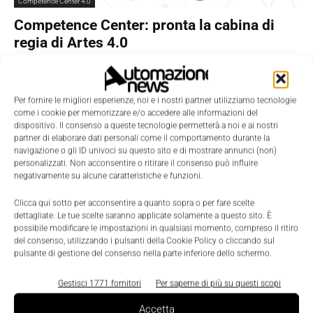
Competence Center 4.0
Competence Center: pronta la cabina di
regia di Artes 4.0
Gaia Fiertler
-
13 Settembre 2019
0
Per fornire le migliori esperienze, noi e i nostri partner utilizziamo tecnologie
come i cookie per memorizzare e/o accedere alle informazioni del
dispositivo. Il consenso a queste tecnologie permetterà a noi e ai nostri
partner di elaborare dati personali come il comportamento durante la
navigazione o gli ID univoci su questo sito e di mostrare annunci (non)
personalizzati. Non acconsentire o ritirare il consenso può influire
negativamente su alcune caratteristiche e funzioni.
Clicca qui sotto per acconsentire a quanto sopra o per fare scelte
dettagliate. Le tue scelte saranno applicate solamente a questo sito. È
possibile modificare le impostazioni in qualsiasi momento, compreso il ritiro
del consenso, utilizzando i pulsanti della Cookie Policy o cliccando sul
pulsante di gestione del consenso nella parte inferiore dello schermo.
Featured
Gestisci 1771 fornitori
Per saperne di più su questi scopi
Non solo automa, ora il robot deve anche
capire
Accetta