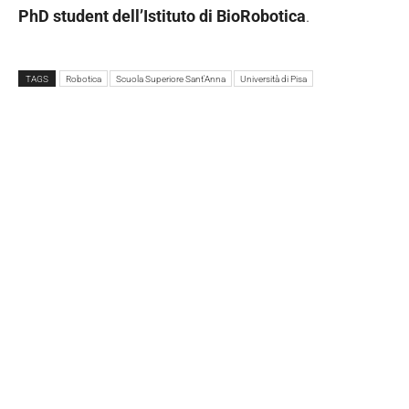
PhD student dell’Istituto di BioRobotica
.
TAGS
Robotica
Scuola Superiore Sant'Anna
Università di Pisa