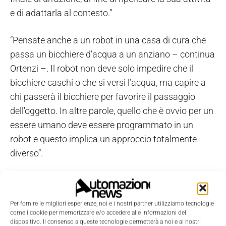
e di adattarla al contesto.”
“Pensate anche a un robot in una casa di cura che
passa un bicchiere d’acqua a un anziano – continua
Ortenzi –. Il robot non deve solo impedire che il
bicchiere caschi o che si versi l’acqua, ma capire a
chi passerà il bicchiere per favorire il passaggio
dell'oggetto. In altre parole, quello che è ovvio per un
essere umano deve essere programmato in un
robot e questo implica un approccio totalmente
diverso”.
“Siamo convinti che una
nuova metrica
- afferma
Marco Controzzi, ricercatore dell’Istituto di
Per fornire le migliori esperienze, noi e i nostri partner utilizziamo tecnologie
BioRobotica della Scuola Superiore Sant'Anna
e
come i cookie per memorizzare e/o accedere alle informazioni del
secondo autore del paper - basata sull'osservazione
dispositivo. Il consenso a queste tecnologie permetterà a noi e ai nostri