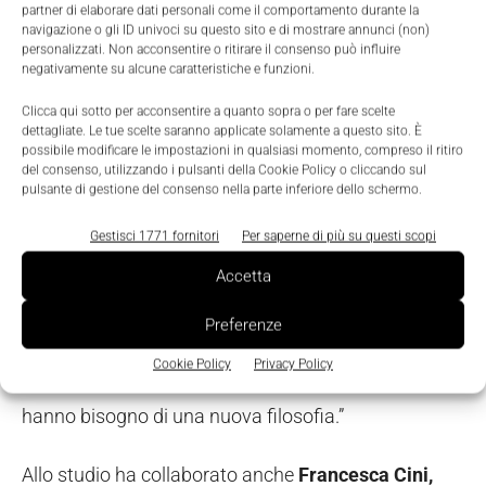
partner di elaborare dati personali come il comportamento durante la
di come l’uomo interagisce con le cose e con
navigazione o gli ID univoci su questo sito e di mostrare annunci (non)
l'ambiente, sia
fondamentale per lo sviluppo di una
personalizzati. Non acconsentire o ritirare il consenso può influire
negativamente su alcune caratteristiche e funzioni.
nuova generazione di robot
in grado non solo di
operare con successo in situazioni complesse, ma
Clicca qui sotto per acconsentire a quanto sopra o per fare scelte
dettagliate. Le tue scelte saranno applicate solamente a questo sito. È
soprattutto di collaborare in modo sicuro ed efficace
possibile modificare le impostazioni in qualsiasi momento, compreso il ritiro
del consenso, utilizzando i pulsanti della Cookie Policy o cliccando sul
con l’uomo.”
pulsante di gestione del consenso nella parte inferiore dello schermo.
“Le metriche tradizionali utilizzate dai ricercatori
Gestisci 1771 fornitori
Per saperne di più su questi scopi
negli ultimi venti anni per valutare la
Accetta
manipolazione robotica non sono sufficienti -
Matteo Bianchi, ricercatore del Centro di
ricerca E.
Preferenze
Piaggio e del Dipartimento dell’Ingegneria
Cookie Policy
Privacy Policy
dell’Informazione dell’Università di
Pisa
-. I robot
hanno bisogno di una nuova filosofia.”
Allo studio ha collaborato anche
Francesca Cini,