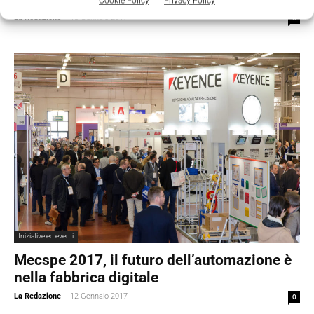
Cookie Policy
Privacy Policy
La Redazione
-
13 Gennaio 2017
0
Iniziative ed eventi
Mecspe 2017, il futuro dell’automazione è
nella fabbrica digitale
La Redazione
-
12 Gennaio 2017
0