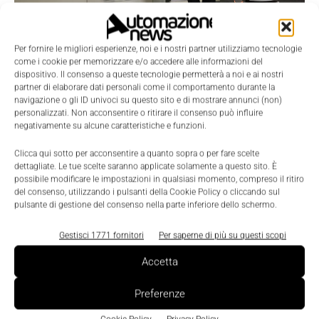
Digital Transformation
Con Omron, la robotica è mobile
Per fornire le migliori esperienze, noi e i nostri partner utilizziamo tecnologie
come i cookie per memorizzare e/o accedere alle informazioni del
La Redazione
-
26 Gennaio 2017
0
dispositivo. Il consenso a queste tecnologie permetterà a noi e ai nostri
partner di elaborare dati personali come il comportamento durante la
navigazione o gli ID univoci su questo sito e di mostrare annunci (non)
personalizzati. Non acconsentire o ritirare il consenso può influire
negativamente su alcune caratteristiche e funzioni.
Clicca qui sotto per acconsentire a quanto sopra o per fare scelte
dettagliate. Le tue scelte saranno applicate solamente a questo sito. È
possibile modificare le impostazioni in qualsiasi momento, compreso il ritiro
del consenso, utilizzando i pulsanti della Cookie Policy o cliccando sul
pulsante di gestione del consenso nella parte inferiore dello schermo.
Gestisci 1771 fornitori
Per saperne di più su questi scopi
Accetta
Preferenze
Scenari
Premi Innovazione 4.0 ad A&T 2017