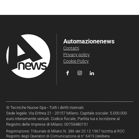
Automazionenews
Contatti
Privacy policy
Cookie Policy
© Tecniche Nuove Spa • Tutti i diritti riservati.
Sede legale: Via Eritrea 21 - 20157 Milano. Capitale sociale: 5.000.000
euro interamente versati. Codice fiscale, Partita Iva e Iscrizione al
Registro delle Imprese di Milano: 00753480151
Registrazione: Tribunale di Milano N. 386 del 20.12.1967 Iscritta al ROC
Registro degli Operatori di Comunicazione al n° 6419 (delibera