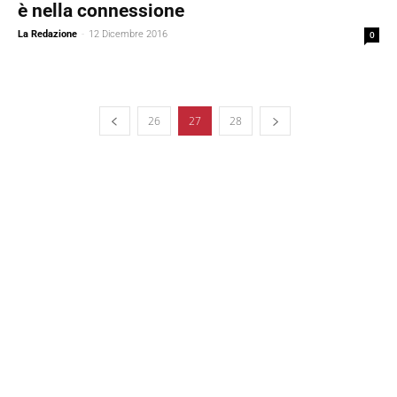
è nella connessione
La Redazione
-
12 Dicembre 2016
0
26
27
28