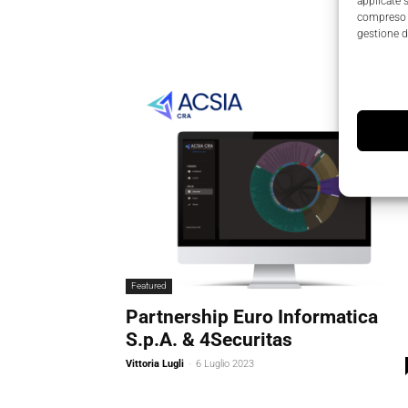
applicate 
compreso i
gestione d
Featured
Partnership Euro Informatica
S.p.A. & 4Securitas
Vittoria Lugli
-
6 Luglio 2023