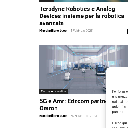
Teradyne Robotics e Analog
Devices insieme per la robotica
avanzata
Massimiliano Luce
-
4 Febbraio 2025
Per fornire
Factory Automation
memorizzar
5G e Amr: Edzcom partner di
noi e ai n
univoci su
Omron
può influi
Massimiliano Luce
-
28 Novembre 2023
Clicca qui