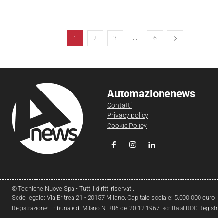
...
1
2
3
6
Automazionenews
Contatti
Privacy policy
Cookie Policy
© Tecniche Nuove Spa • Tutti i diritti riservati.
Sede legale: Via Eritrea 21 - 20157 Milano. Capitale sociale: 5.000.000 euro 
Registrazione: Tribunale di Milano N. 386 del 20.12.1967 Iscritta al ROC Regist