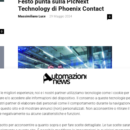
Festo punta sulla PlcNext
Technology di Phoenix Contact
Massimiliano Luce
-
29 Maggio 2024
0
0
 le migliori esperienze, noi e i nostri partner utilizziamo tecnologie come i cookie per
e e/o accedere alle informazioni del dispositivo. Il consenso a queste tecnologie p
ostri partner di elaborare dati personali come il comportamento durante la navigazione
Digital Transformation
 questo sito e di mostrare annunci (non) personalizzati. Non acconsentire o ritirare 
re negativamente su alcune caratteristiche e funzioni.
Telmotor sigla il suo ingresso
0
nella piattaforma Siemens
 sotto per acconsentire a quanto sopra o per fare scelte dettagliate. Le tue scelte sar