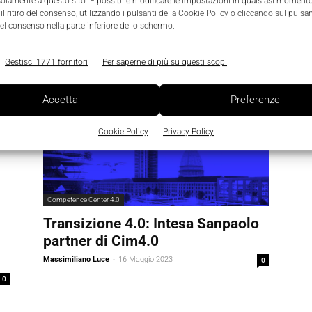
Xcelerator
solamente a questo sito. È possibile modificare le impostazioni in qualsiasi momento
l ritiro del consenso, utilizzando i pulsanti della Cookie Policy o cliccando sul pulsan
Massimiliano Luce
-
29 Agosto 2023
0
el consenso nella parte inferiore dello schermo.
Gestisci 1771 fornitori
Per saperne di più su questi scopi
Accetta
Preferenze
Cookie Policy
Privacy Policy
Competence Center 4.0
Transizione 4.0: Intesa Sanpaolo
partner di Cim4.0
Massimiliano Luce
-
16 Maggio 2023
0
0