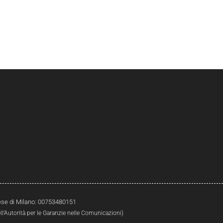
prese di Milano: 00753480151
l’Autorità per le Garanzie nelle Comunicazioni)