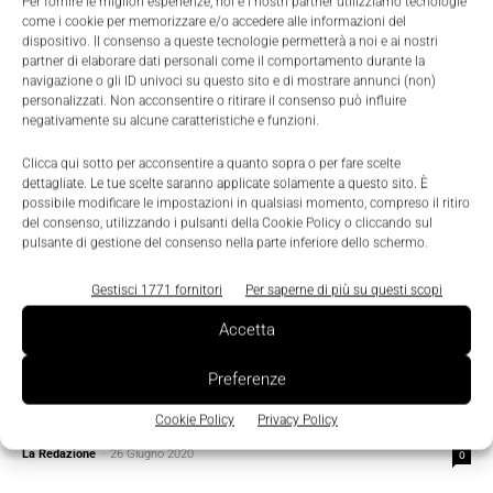
Per fornire le migliori esperienze, noi e i nostri partner utilizziamo tecnologie
come i cookie per memorizzare e/o accedere alle informazioni del
dispositivo. Il consenso a queste tecnologie permetterà a noi e ai nostri
partner di elaborare dati personali come il comportamento durante la
navigazione o gli ID univoci su questo sito e di mostrare annunci (non)
personalizzati. Non acconsentire o ritirare il consenso può influire
negativamente su alcune caratteristiche e funzioni.
Clicca qui sotto per acconsentire a quanto sopra o per fare scelte
dettagliate. Le tue scelte saranno applicate solamente a questo sito. È
possibile modificare le impostazioni in qualsiasi momento, compreso il ritiro
del consenso, utilizzando i pulsanti della Cookie Policy o cliccando sul
pulsante di gestione del consenso nella parte inferiore dello schermo.
Gestisci 1771 fornitori
Per saperne di più su questi scopi
Accetta
Featured
Preferenze
La prima fotocamera intelligente con deep
learning
Cookie Policy
Privacy Policy
La Redazione
-
26 Giugno 2020
0