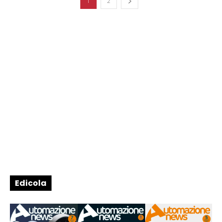
1
2
Edicola