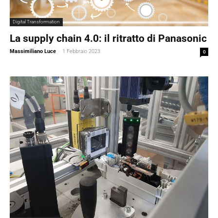
Digital Transformation
La supply chain 4.0: il ritratto di Panasonic
Massimiliano Luce
-
1 Febbraio 2023
0