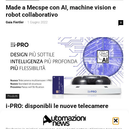
Made a Mecspe con AI, machine vision e
robot collaborativo
Gaia Fiertler
-
1 Giugno 2022
0
Prodotti
i-PRO: disponibli le nuove telecamere
multisensore con Edge AI
Massimiliano Luce
-
22 Marzo 2022
0