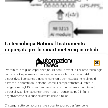
La tecnologia National Instruments
impiegata per lo smart metering in reti di
distribuzione attive
La Redazione
-
5 Ottobre 2011
National Instruments ha collaborato, con l'Università di
Per fornire le migliori esperienze, noi e i nostri partner utilizziamo tecnologie
Bologna, alla realizzazione di un'unità di misura fasori avanzata
come i cookie per memorizzare e/o accedere alle informazioni del
per determinare il progresso d'operazione di reti di
dispositivo. Il consenso a queste tecnologie permetterà a noi e ai nostri
distribuzione e promuovere la loro evoluzione in smart grid
partner di elaborare dati personali come il comportamento durante la
navigazione o gli ID univoci su questo sito e di mostrare annunci (non)
attive
personalizzati. Non acconsentire o ritirare il consenso può influire
negativamente su alcune caratteristiche e funzioni.
Clicca qui sotto per acconsentire a quanto sopra o per fare scelte