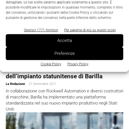
dettagliate. Le tue scelte saranno applicate solamente a questo sito. È
possibile modificare le impostazioni in qualsiasi momento, compreso il ritiro
del consenso, utilizzando i pulsanti della Cookie Policy o cliccando sul
pulsante di gestione del consenso nella parte inferiore dello schermo.
Gestisci 1771 fornitori
Per saperne di più su questi scopi
Accetta
Preferenze
Cookie Policy
Privacy Policy
Rockwell Automation firma l’automazione
dell’impianto statunitense di Barilla
La Redazione
-
27 Settembre 2011
In collaborazione con Rockwell Automation e diversi costruttori
di macchine, Barilla ha implementato una piattaforma
standardizzata nel suo nuovo impianto produttivo negli Stati
Uniti