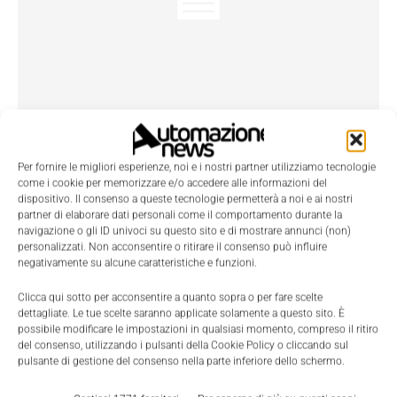
Dove c’è Barilla, c’è packaging
Lucia Favara
-
27 Ottobre 2009
Per fornire le migliori esperienze, noi e i nostri partner utilizziamo tecnologie
come i cookie per memorizzare e/o accedere alle informazioni del
Barilla produce e confeziona negli Stati Uniti i prodotti destinati
dispositivo. Il consenso a queste tecnologie permetterà a noi e ai nostri
al mercato americano, ma utilizza macchine prodotte in Italia,
partner di elaborare dati personali come il comportamento durante la
come l’incartonatrice del produttore toscano Ricciarelli,
navigazione o gli ID univoci su questo sito e di mostrare annunci (non)
altamente automatizzate, nelle quali sono integrati sensori,
personalizzati. Non acconsentire o ritirare il consenso può influire
controllori, inverter e pannelli operatore
negativamente su alcune caratteristiche e funzioni.
Clicca qui sotto per acconsentire a quanto sopra o per fare scelte
dettagliate. Le tue scelte saranno applicate solamente a questo sito. È
possibile modificare le impostazioni in qualsiasi momento, compreso il ritiro
del consenso, utilizzando i pulsanti della Cookie Policy o cliccando sul
pulsante di gestione del consenso nella parte inferiore dello schermo.