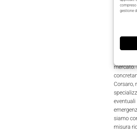
compreso i
gestione d
Una situaz
venture e
dell’azie
Complice l
un’aziend
dall’assic
mercato. P
concretam
Corsaro, 
specializz
eventuali 
emergenza
siamo con
misura rid