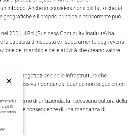
 intoppo. Anche in considerazione del fatto che, al
e geografiche e il proprio principale concorrente può
nel 2001, il Bci (Business Continuity Institute) ha
e la capacità di risposta e il superamento degli eventi
utazione del marchio e delle attività che creano valore
ià nella progettazione delle infrastrutture che
che un’eccessiva ridondanza, quando non segue criteri
re, all’interno di un’azienda, la necessaria cultura della
ermetterà a
 o gli ID
ono essere le conseguenze di una mancanza di
il consenso
anno
,