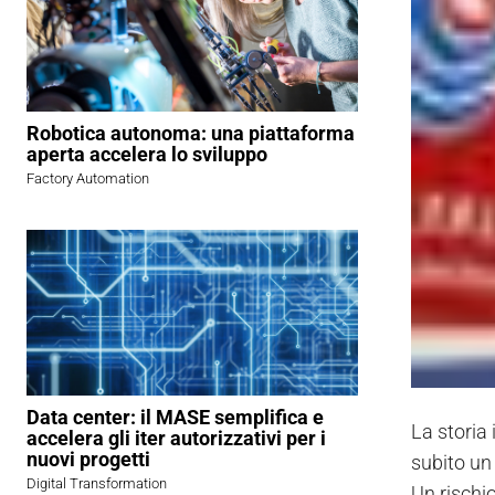
Robotica autonoma: una piattaforma
aperta accelera lo sviluppo
Factory Automation
Data center: il MASE semplifica e
La storia
accelera gli iter autorizzativi per i
nuovi progetti
subito un
Digital Transformation
Un rischi