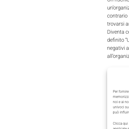
un’organi
contrario
trovarsi a
Diventa co
definito “
negativi a
all’organi
Saper gest
dovranno 
scientific
Per fornire
Del resto,
memorizzar
noi e ai n
Business 
univoci su
operativit
può influi
Clicca qui
Oltre la s
applicate 