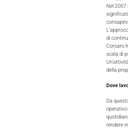
Nel 2007 
significat
consapevo
L’approcci
di continu
Corsaro ha
scala di p
Un’attivit
della prop
Dove lav
Da questo
operativo 
quotidian
rendere i