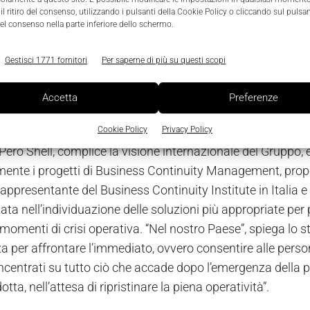
l ritiro del consenso, utilizzando i pulsanti della Cookie Policy o cliccando sul pulsan
el consenso nella parte inferiore dello schermo.
ione oggi ben nota in Shell Italia, che nel nostro Paese può
 consociate, ma che ha faticato ad affermarsi. Infatti, co
Gestisci 1771 fornitori
Per saperne di più su questi scopi
nda, il processo di consapevolezza ha preso forma, inizialm
a mancanza di obblighi di legge, è difficile far crescere la
Accetta
Preferenze
a e, soprattutto, comprendere che, oltre ai danni economici
urazione), esistono tutta una serie di ripercussioni in termi
Cookie Policy
Privacy Policy
erò Shell, complice la visione internazionale del Gruppo, è
ente i progetti di Business Continuity Management, propos
rappresentante del Business Continuity Institute in Italia 
ata nell’individuazione delle soluzioni più appropriate per 
momenti di crisi operativa. “Nel nostro Paese”, spiega lo s
 per affrontare l’immediato, ovvero consentire alle person
centrati su tutto ciò che accade dopo l’emergenza della pri
otta, nell’attesa di ripristinare la piena operatività”.