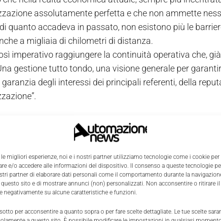
zzazione assolutamente perfetta e che non ammette nessun
 di quanto accadeva in passato, non esistono più le barrier
nche a migliaia di chilometri di distanza.
sì imperativo raggiungere la continuità operativa che, già 
Una gestione tutto tondo, una visione generale per garantir
 garanzia degli interessi dei principali referenti, della rep
zzazione”.
ire l’imprevedibile è quindi una necessità da considerare g
supportare il business di un’azienda. Senza dimenticare 
i, può rivelarsi addirittura costosa e inefficiente.
 le migliori esperienze, noi e i nostri partner utilizziamo tecnologie come i cookie per
 in una fase economicamente delicata, è difficile far matura
e e/o accedere alle informazioni del dispositivo. Il consenso a queste tecnologie p
ostri partner di elaborare dati personali come il comportamento durante la navigazione
Continuity, ovvero la consapevolezza di quelle che poss
 questo sito e di mostrare annunci (non) personalizzati. Non acconsentire o ritirare 
à.
re negativamente su alcune caratteristiche e funzioni.
 sotto per acconsentire a quanto sopra o per fare scelte dettagliate. Le tue scelte sar
afety
solamente a questo sito. È possibile modificare le impostazioni in qualsiasi momento