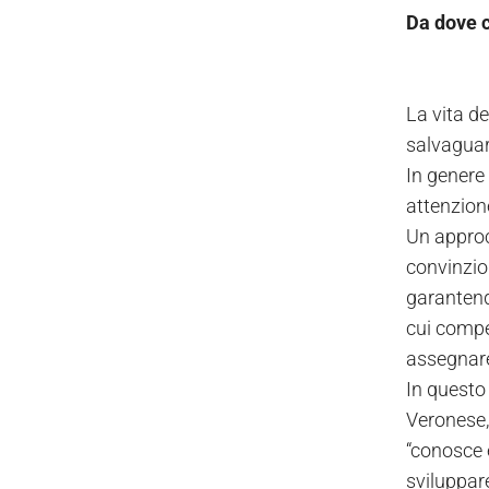
Da dove 
La vita de
salvaguar
In genere 
attenzione
Un approc
convinzio
garantendo
cui compet
assegnare 
In questo
Veronese,
“conosce e
sviluppare