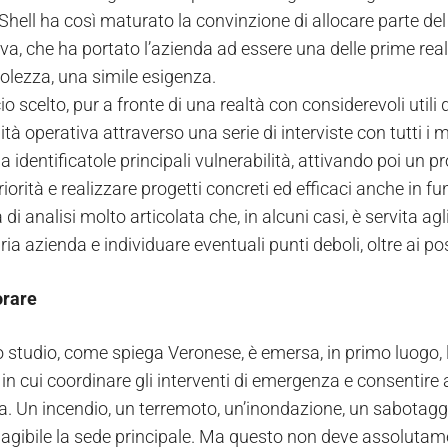
Shell ha così maturato la convinzione di allocare parte del
iva, che ha portato l’azienda ad essere una delle prime real
lezza, una simile esigenza.
o scelto, pur a fronte di una realtà con considerevoli utili d’
ità operativa attraverso una serie di interviste con tutti i m
 identificatole principali vulnerabilità, attivando poi un pr
riorità e realizzare progetti concreti ed efficaci anche in f
à di analisi molto articolata che, in alcuni casi, è servita
ria azienda e individuare eventuali punti deboli, oltre ai pos
orare
 studio, come spiega Veronese, è emersa, in primo luogo, la
in cui coordinare gli interventi di emergenza e consentire 
a. Un incendio, un terremoto, un’inondazione, un sabotaggi
nagibile la sede principale. Ma questo non deve assolutamen