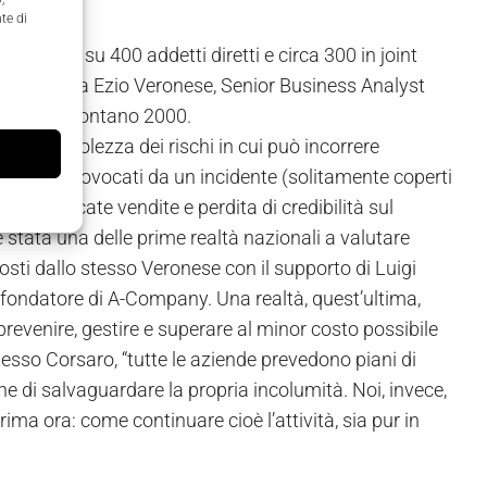
te di
 contare su 400 addetti diretti e circa 300 in joint
me racconta Ezio Veronese, Senior Business Analyst
ente, nel lontano 2000.
 consapevolezza dei rischi in cui può incorrere
 diretti provocati da un incidente (solitamente coperti
ni di mancate vendite e perdita di credibilità sul
 stata una delle prime realtà nazionali a valutare
ti dallo stesso Veronese con il supporto di Luigi
e fondatore di A-Company. Una realtà, quest’ultima,
prevenire, gestire e superare al minor costo possibile
tesso Corsaro, “tutte le aziende prevedono piani di
e di salvaguardare la propria incolumità. Noi, invece,
ma ora: come continuare cioè l’attività, sia pur in