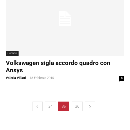
Scenari
Volkswagen sigla accordo quadro con
Ansys
Valeria Villani
-
18 Febbraio 2010
0
34
35
36