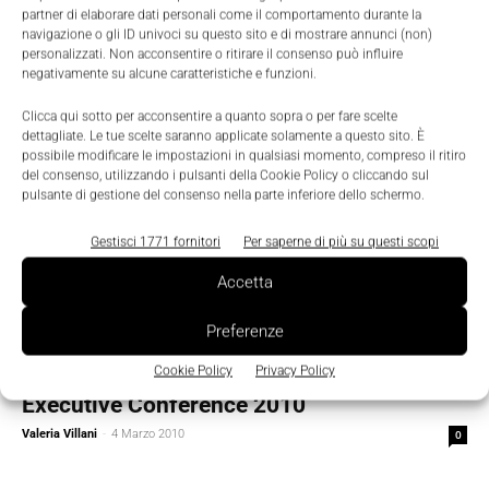
partner di elaborare dati personali come il comportamento durante la
Valeria Villani
-
4 Marzo 2010
0
navigazione o gli ID univoci su questo sito e di mostrare annunci (non)
personalizzati. Non acconsentire o ritirare il consenso può influire
negativamente su alcune caratteristiche e funzioni.
Clicca qui sotto per acconsentire a quanto sopra o per fare scelte
dettagliate. Le tue scelte saranno applicate solamente a questo sito. È
possibile modificare le impostazioni in qualsiasi momento, compreso il ritiro
del consenso, utilizzando i pulsanti della Cookie Policy o cliccando sul
pulsante di gestione del consenso nella parte inferiore dello schermo.
Gestisci 1771 fornitori
Per saperne di più su questi scopi
Accetta
Preferenze
Scenari
Cookie Policy
Privacy Policy
Ripresa responsabile, se ne parla alla Sap
Executive Conference 2010
Valeria Villani
-
4 Marzo 2010
0