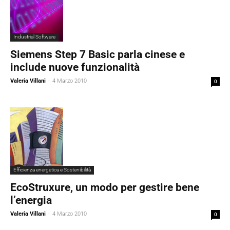
Industrial Software
Siemens Step 7 Basic parla cinese e
include nuove funzionalità
Valeria Villani
-
4 Marzo 2010
0
Efficienza energetica e Sostenibilità
EcoStruxure, un modo per gestire bene
l’energia
Valeria Villani
-
4 Marzo 2010
0