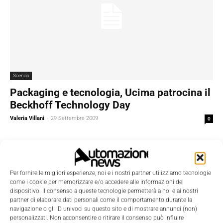
Scenari
Packaging e tecnologia, Ucima patrocina il
Beckhoff Technology Day
Valeria Villani
-
29 Settembre 2009
0
Per fornire le migliori esperienze, noi e i nostri partner utilizziamo tecnologie
come i cookie per memorizzare e/o accedere alle informazioni del
dispositivo. Il consenso a queste tecnologie permetterà a noi e ai nostri
partner di elaborare dati personali come il comportamento durante la
navigazione o gli ID univoci su questo sito e di mostrare annunci (non)
personalizzati. Non acconsentire o ritirare il consenso può influire