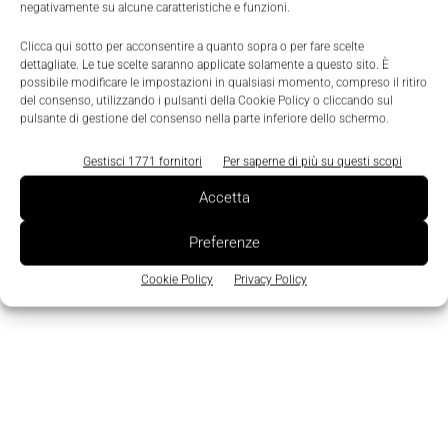
negativamente su alcune caratteristiche e funzioni.
Clicca qui sotto per acconsentire a quanto sopra o per fare scelte
dettagliate. Le tue scelte saranno applicate solamente a questo sito. È
possibile modificare le impostazioni in qualsiasi momento, compreso il ritiro
Scenari
del consenso, utilizzando i pulsanti della Cookie Policy o cliccando sul
Kontron acquisisce Digital Logic
pulsante di gestione del consenso nella parte inferiore dello schermo.
Valeria Villani
-
29 Settembre 2009
0
Gestisci 1771 fornitori
Per saperne di più su questi scopi
Accetta
Preferenze
43
44
45
Cookie Policy
Privacy Policy