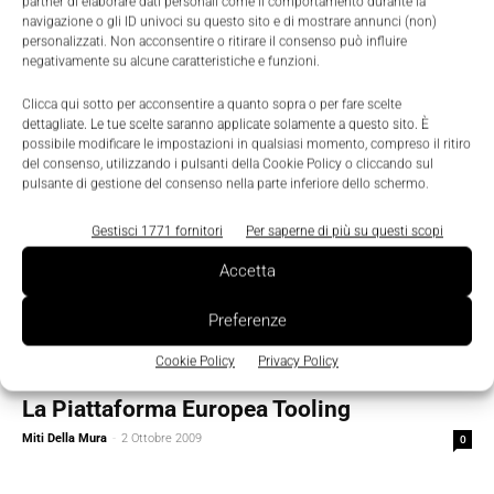
partner di elaborare dati personali come il comportamento durante la
Le auto parlano tra loro
navigazione o gli ID univoci su questo sito e di mostrare annunci (non)
personalizzati. Non acconsentire o ritirare il consenso può influire
Miti Della Mura
-
2 Ottobre 2009
0
negativamente su alcune caratteristiche e funzioni.
Clicca qui sotto per acconsentire a quanto sopra o per fare scelte
dettagliate. Le tue scelte saranno applicate solamente a questo sito. È
possibile modificare le impostazioni in qualsiasi momento, compreso il ritiro
del consenso, utilizzando i pulsanti della Cookie Policy o cliccando sul
pulsante di gestione del consenso nella parte inferiore dello schermo.
Gestisci 1771 fornitori
Per saperne di più su questi scopi
Accetta
Preferenze
Cookie Policy
Privacy Policy
Digital Transformation
La Piattaforma Europea Tooling
Miti Della Mura
-
2 Ottobre 2009
0