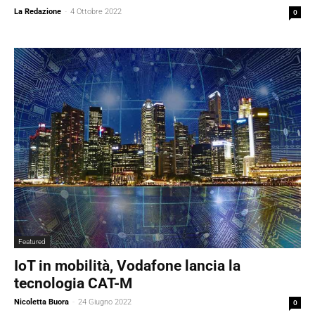
La Redazione
-
4 Ottobre 2022
0
Featured
IoT in mobilità, Vodafone lancia la
tecnologia CAT-M
Nicoletta Buora
-
24 Giugno 2022
0