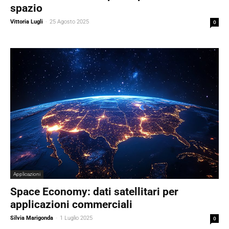
spazio
Vittoria Lugli
-
25 Agosto 2025
0
Applicazioni
Space Economy: dati satellitari per
applicazioni commerciali
Silvia Marigonda
-
1 Luglio 2025
0