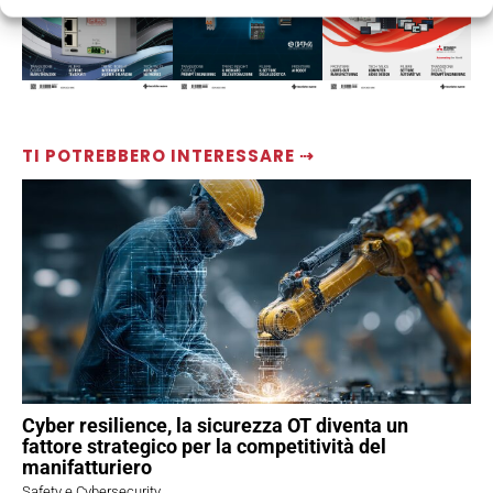
TI POTREBBERO INTERESSARE ⇢
Cyber resilience, la sicurezza OT diventa un
fattore strategico per la competitività del
manifatturiero
Safety e Cybersecurity