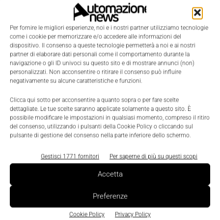
Per fornire le migliori esperienze, noi e i nostri partner utilizziamo tecnologie
come i cookie per memorizzare e/o accedere alle informazioni del
dispositivo. Il consenso a queste tecnologie permetterà a noi e ai nostri
partner di elaborare dati personali come il comportamento durante la
navigazione o gli ID univoci su questo sito e di mostrare annunci (non)
personalizzati. Non acconsentire o ritirare il consenso può influire
negativamente su alcune caratteristiche e funzioni.
Clicca qui sotto per acconsentire a quanto sopra o per fare scelte
dettagliate. Le tue scelte saranno applicate solamente a questo sito. È
possibile modificare le impostazioni in qualsiasi momento, compreso il ritiro
del consenso, utilizzando i pulsanti della Cookie Policy o cliccando sul
pulsante di gestione del consenso nella parte inferiore dello schermo.
Gestisci 1771 fornitori
Per saperne di più su questi scopi
LEGGI LA RIVISTA ⇢
Accetta
Preferenze
Cookie Policy
Privacy Policy