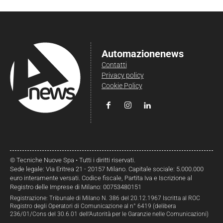
Automazionenews
Contatti
Privacy policy
Cookie Policy
© Tecniche Nuove Spa • Tutti i diritti riservati.
Sede legale: Via Eritrea 21 - 20157 Milano. Capitale sociale: 5.000.000
euro interamente versati. Codice fiscale, Partita Iva e Iscrizione al
Registro delle Imprese di Milano: 00753480151
Registrazione: Tribunale di Milano N. 386 del 20.12.1967 Iscritta al ROC
Registro degli Operatori di Comunicazione al n° 6419 (delibera
236/01/Cons del 30.6.01 dell’Autorità per le Garanzie nelle Comunicazioni)