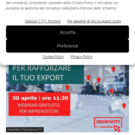
del consenso, utilizzando i pulsanti della Cookie Policy o cliccando sul
di Simest
pulsante di gestione del consenso nella parte inferiore dello schermo.
La Redazione
-
11 Ottobre 2021
0
Gestisci 1771 fornitori
Per saperne di più su questi scopi
Accetta
Preferenze
Cookie Policy
Privacy Policy
Incentivi e Transizione 5.0