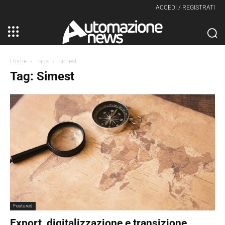
ACCEDI / REGISTRATI
Home
Tags
Simest
Tag: Simest
Featured
Export, digitalizzazione e transizione