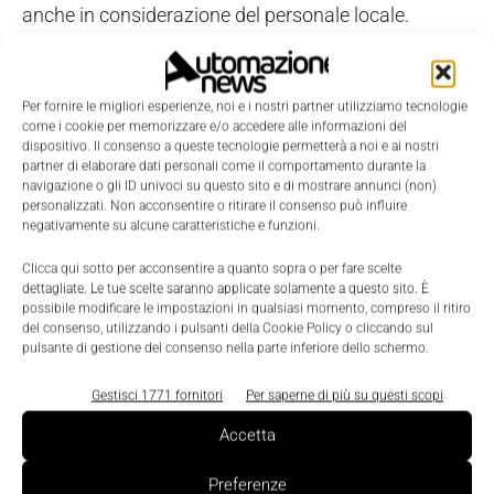
anche in considerazione del personale locale.
Per fornire le migliori esperienze, noi e i nostri partner utilizziamo tecnologie
come i cookie per memorizzare e/o accedere alle informazioni del
dispositivo. Il consenso a queste tecnologie permetterà a noi e ai nostri
partner di elaborare dati personali come il comportamento durante la
navigazione o gli ID univoci su questo sito e di mostrare annunci (non)
personalizzati. Non acconsentire o ritirare il consenso può influire
negativamente su alcune caratteristiche e funzioni.
Clicca qui sotto per acconsentire a quanto sopra o per fare scelte
dettagliate. Le tue scelte saranno applicate solamente a questo sito. È
possibile modificare le impostazioni in qualsiasi momento, compreso il ritiro
del consenso, utilizzando i pulsanti della Cookie Policy o cliccando sul
pulsante di gestione del consenso nella parte inferiore dello schermo.
Gestisci 1771 fornitori
Per saperne di più su questi scopi
C’è poi la linea dedicata all’E-commerce
, per le
Accetta
aziende intenzionate a sviluppare il proprio
Preferenze