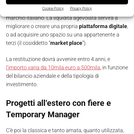
commercio
elettronico in Paesi esteri
, con
riguardo a beni e servizi prodotti in Italia o con
Cookie Policy
Privacy Policy
marchio italiano. La liquidità agevolata servirà a
migliorare o creare una propria
piattaforma digitale
,
o ad acquisire uno spazio su una appartenente a
terzi (il cosiddetto “
market place
”).
La restituzione dovrà avvenire entro 4 anni, e
l’importo varia da 10mila euro a 500mila
, in funzione
del bilancio aziendale e della tipologia di
investimento.
Progetti all’estero con fiere e
Temporary Manager
C’è poi la classica e tanto amata, quanto utilizzata,