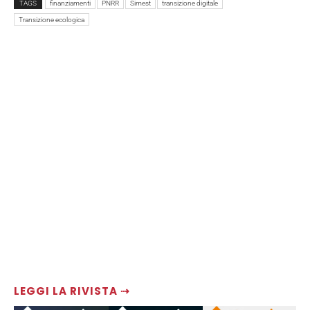
TAGS
finanziamenti
PNRR
Simest
transizione digitale
Transizione ecologica
LEGGI LA RIVISTA ⇢