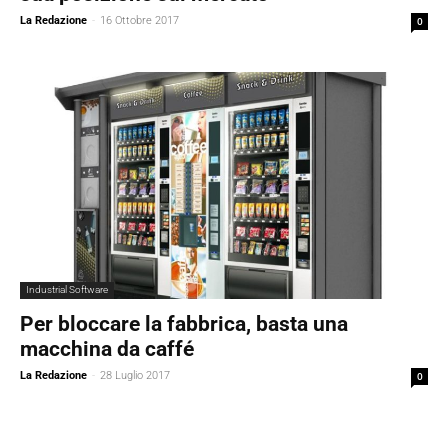
La Redazione
-
16 Ottobre 2017
0
Industrial Software
Per bloccare la fabbrica, basta una
macchina da caffé
La Redazione
-
28 Luglio 2017
0