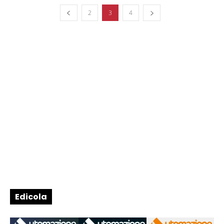
2
3
4
Edicola