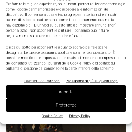
Per fornire le migliori esperienze, noi e i nostri partner utilizziamo tecnologie
come i cookie per memorizzare e/o accedere alle informazioni del
dispositivo. Il consenso a queste tecnologie permetterà a noi e ai nostri
partner di elaborare dati personali come il comportamento durante la
Scenari
navigazione o gli ID univoci su questo sito e di mostrare annunci (non)
personalizzati. Non acconsentire o ritirare il consenso può influire
Pilz Italia, 25 anni di automazione sicura
negativamente su alcune caratteristiche e funzioni.
La Redazione
-
17 Aprile 2018
0
Clicca qui sotto per acconsentire a quanto sopra o per fare scelte
dettagliate. Le tue scelte saranno applicate solamente a questo sito. È
possibile modificare le impostazioni in qualsiasi momento, compreso il ritiro
del consenso, utilizzando i pulsanti della Cookie Policy o cliccando sul
pulsante di gestione del consenso nella parte inferiore dello schermo.
Gestisci 1771 fornitori
Per saperne di più su questi scopi
Accetta
Preferenze
Cookie Policy
Privacy Policy