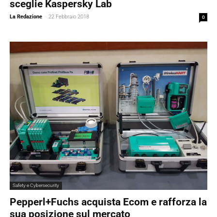
sceglie Kaspersky Lab
La Redazione
-
22 Febbraio 2018
0
Safety e Cybersecurity
Pepperl+Fuchs acquista Ecom e rafforza la
sua posizione sul mercato