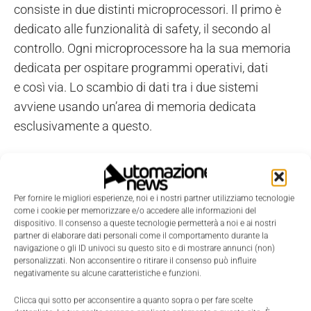
consiste in due distinti microprocessori. Il primo è
dedicato alle funzionalità di safety, il secondo al
controllo. Ogni microprocessore ha la sua memoria
dedicata per ospitare programmi operativi, dati
e così via. Lo scambio di dati tra i due sistemi
avviene usando un’area di memoria dedicata
esclusivamente a questo.
Il design del Safety Controller M580 evita che i
malfunzionamenti di un sistema producano impatti
Per fornire le migliori esperienze, noi e i nostri partner utilizziamo tecnologie
sull’altro, pur avendo un singolo pacchetto plc in cui
come i cookie per memorizzare e/o accedere alle informazioni del
controllo e sicurezza possono condividere gli stessi
dispositivo. Il consenso a queste tecnologie permetterà a noi e ai nostri
partner di elaborare dati personali come il comportamento durante la
tool di programmazione e la struttura I/O, come altri
navigazione o gli ID univoci su questo sito e di mostrare annunci (non)
sistemi nell’impianto. Ciò comporta la possibilità di
personalizzati. Non acconsentire o ritirare il consenso può influire
negativamente su alcune caratteristiche e funzioni.
gestire la sicurezza funzionale e le logiche standard
di processo con
un unico controllore hardware
Clicca qui sotto per acconsentire a quanto sopra o per fare scelte