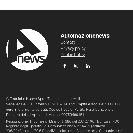
Automazionenews
Contatti
Privacy policy
Cookie Policy
© Tecniche Nuove Spa • Tutti i diritti riservati.
Sede legale: Via Eritrea 21 - 20157 Milano. Capitale sociale: 5.000.000
euro interamente versati. Codice fiscale, Partita Iva e Iscrizione al
Registro delle Imprese di Milano: 00753480151
Registrazione: Tribunale di Milano N. 386 del 20.12.1967 Iscritta al ROC
Registro degli Operatori di Comunicazione al n° 6419 (delibera
236/01/Cons del 30.6.01 dell’Autorità per le Garanzie nelle Comunicazioni)