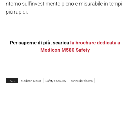
ritorno sull’investimento pieno e misurabile in tempi
più rapidi.
Per saperne di più, scarica
la brochure dedicata a
Modicon M580 Safety
TAGS
Modicon M580
Safety e Security
schneider electric