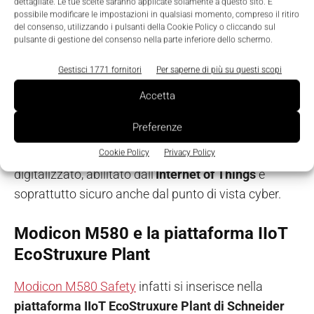
dettagliate. Le tue scelte saranno applicate solamente a questo sito. È
(anche in configurazione ad alta disponibilità) e un
possibile modificare le impostazioni in qualsiasi momento, compreso il ritiro
unico progetto software.
del consenso, utilizzando i pulsanti della Cookie Policy o cliccando sul
pulsante di gestione del consenso nella parte inferiore dello schermo.
Gestisci 1771 fornitori
Per saperne di più su questi scopi
Accetta
Preferenze
Tutto questo è possibile perché l’approccio
Common Safety si colloca in un contesto industriale
Cookie Policy
Privacy Policy
digitalizzato, abilitato dall’
Internet of Things
e
soprattutto sicuro anche dal punto di vista cyber.
Modicon M580 e la piattaforma IIoT
EcoStruxure Plant
Modicon M580 Safety
infatti si inserisce nella
piattaforma IIoT EcoStruxure Plant di Schneider