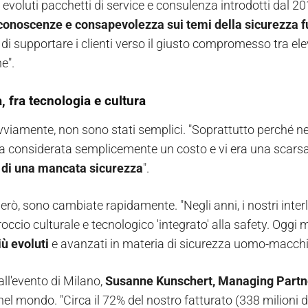
ù evoluti pacchetti di service e consulenza introdotti dal 2
conoscenze e consapevolezza sui temi della sicurezza 
o di supportare i clienti verso il giusto compromesso tra el
e".
ia, fra tecnologia e cultura
 ovviamente, non sono stati semplici. "Soprattutto perché ne
a considerata semplicemente un costo e vi era una scarsa 
' di una mancata sicurezza
".
però, sono cambiate rapidamente. "Negli anni, i nostri in
occio culturale e tecnologico 'integrato' alla safety. Oggi 
iù evoluti
e avanzati in materia di sicurezza uomo-macchi
all'evento di Milano,
Susanne Kunschert, Managing Partn
lz nel mondo. "Circa il 72% del nostro fatturato (338 milioni d