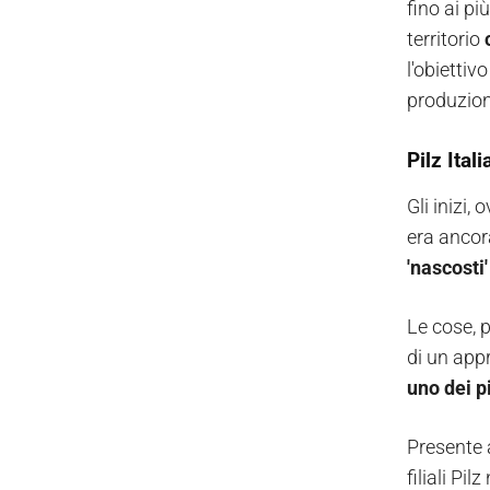
fino ai pi
territorio
l'obiettiv
produzion
Pilz Ital
Gli inizi,
era ancor
'nascosti
Le cose, 
di un appr
uno dei p
Presente 
filiali Pi