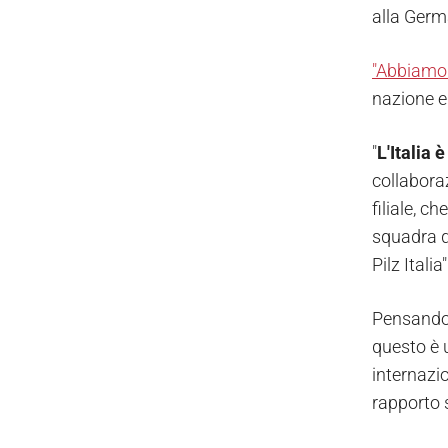
alla Germa
"Abbiamo
nazione e 
"
L'Italia 
collabora
filiale, c
squadra di
Pilz Italia"
Pensando 
questo è u
internazio
rapporto 