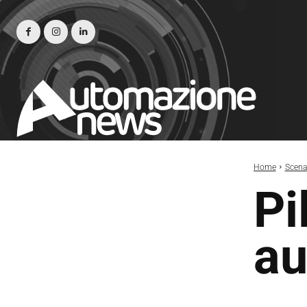
Home
Scena
Pi
au