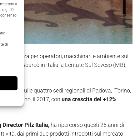
ermetterà a
 o gli ID
il consenso
anno
,
te di
 della sicurezza per operatori, macchinari e ambiente sul
sslingen sbarcò in Italia, a Lentate Sul Seveso (MB),
a.
istribuite sulle quattro sedi regionali di Padova, Torino,
l'ultimo anno, il 2017, con
una crescita del +12%
Director Pilz Italia,
ha ripercorso questi 25 anni di
attività, dai primi due prodotti introdotti sul mercato