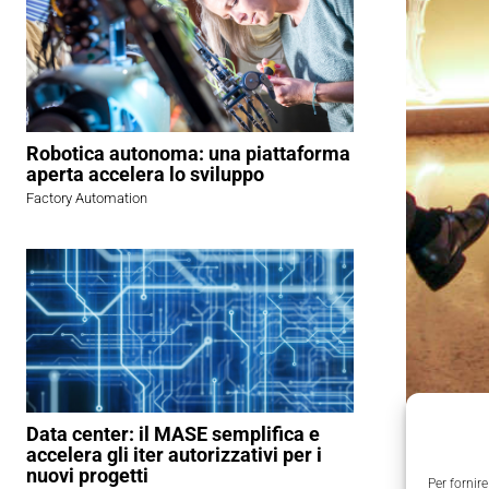
Robotica autonoma: una piattaforma
aperta accelera lo sviluppo
Factory Automation
Data center: il MASE semplifica e
accelera gli iter autorizzativi per i
nuovi progetti
Per fornire