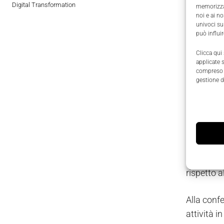
Digital Transformation
memorizzar
noi e ai n
univoci su
può influi
Clicca qui
applicate 
compreso i
gestione d
Pilz Itali
territorio
tuttora se
Oggi infat
Parma e Pe
rispetto a
Alla confe
attività i