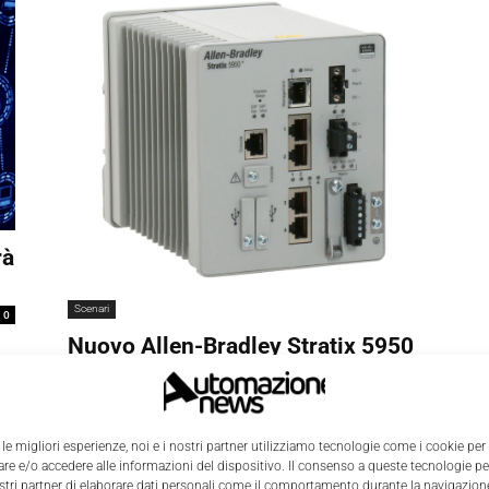
rà
Scenari
0
Nuovo Allen-Bradley Stratix 5950
per una sicurezza estesa
La Redazione
-
2 Febbraio 2017
0
 le migliori esperienze, noi e i nostri partner utilizziamo tecnologie come i cookie per
e e/o accedere alle informazioni del dispositivo. Il consenso a queste tecnologie p
ostri partner di elaborare dati personali come il comportamento durante la navigazione