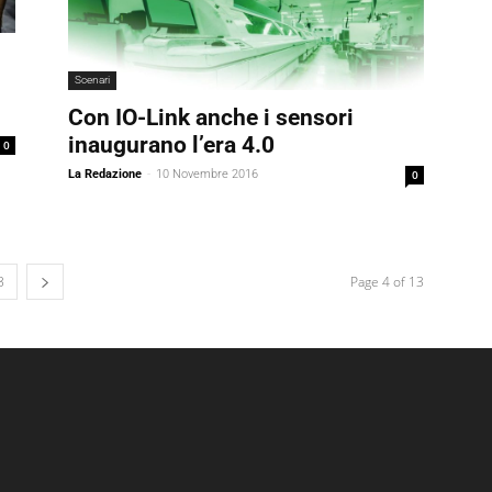
Scenari
Con IO-Link anche i sensori
inaugurano l’era 4.0
0
La Redazione
-
10 Novembre 2016
0
3
Page 4 of 13