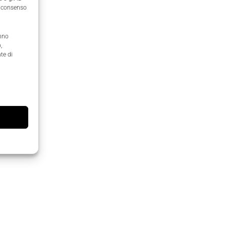
il consenso
anno
,
te di