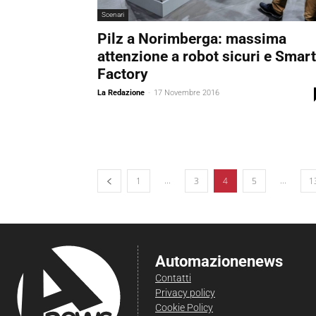
Scenari
Pilz a Norimberga: massima
attenzione a robot sicuri e Smart
Factory
La Redazione
-
17 Novembre 2016
...
...
1
3
4
5
1
Automazionenews
Contatti
Privacy policy
Cookie Policy