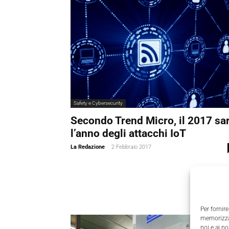
Safety e Cybersecurity
Secondo Trend Micro, il 2017 sa
l’anno degli attacchi IoT
La Redazione
-
2 Febbraio 2017
Per fornire
memorizzar
noi e ai n