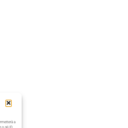
ermetterà a
 o gli ID