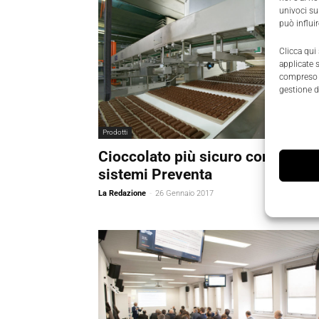
univoci su
può influi
Clicca qui
applicate 
compreso i
gestione d
Prodotti
Cioccolato più sicuro con i
sistemi Preventa
La Redazione
-
26 Gennaio 2017