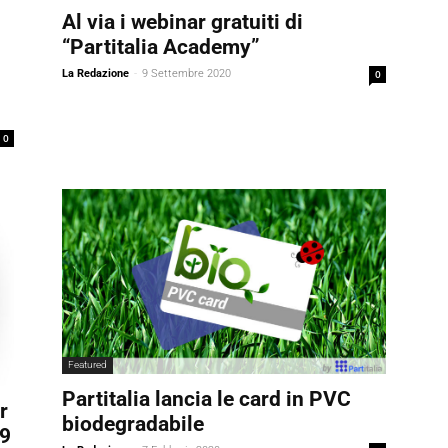
Al via i webinar gratuiti di
“Partitalia Academy”
La Redazione
-
9 Settembre 2020
0
0
Featured
Partitalia lancia le card in PVC
r
biodegradabile
19