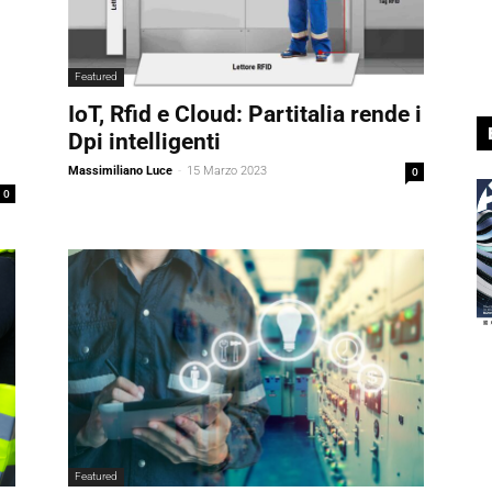
Featured
IoT, Rfid e Cloud: Partitalia rende i
Dpi intelligenti
Massimiliano Luce
-
15 Marzo 2023
0
0
Featured