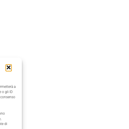
ermetterà a
 o gli ID
il consenso
anno
,
te di