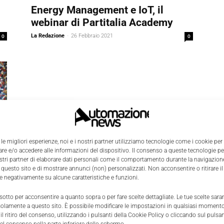
Energy Management e IoT, il
webinar di Partitalia Academy
0
La Redazione
-
26 Febbraio 2021
0
 le migliori esperienze, noi e i nostri partner utilizziamo tecnologie come i cookie per
e e/o accedere alle informazioni del dispositivo. Il consenso a queste tecnologie p
ostri partner di elaborare dati personali come il comportamento durante la navigazione
 questo sito e di mostrare annunci (non) personalizzati. Non acconsentire o ritirare 
re negativamente su alcune caratteristiche e funzioni.
.
 sotto per acconsentire a quanto sopra o per fare scelte dettagliate. Le tue scelte sar
solamente a questo sito. È possibile modificare le impostazioni in qualsiasi momento
l ritiro del consenso, utilizzando i pulsanti della Cookie Policy o cliccando sul pulsan
0