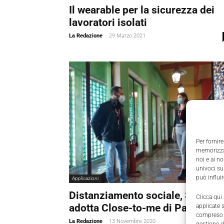
Il wearable per la sicurezza dei
lavoratori isolati
La Redazione
-
29 Marzo 2021
Per fornire
memorizzar
noi e ai n
univoci su
può influi
Applicazioni
Distanziamento sociale, S.I.BE.G
Clicca qui
adotta Close-to-me di Partitalia
applicate 
compreso i
La Redazione
-
13 Novembre 2020