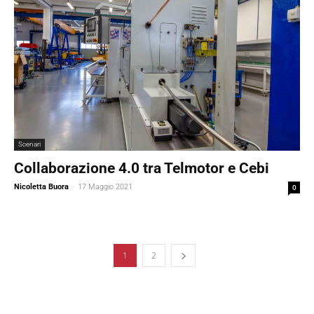
Scenari
Collaborazione 4.0 tra Telmotor e Cebi
Nicoletta Buora
-
17 Maggio 2021
0
1
2