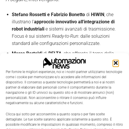
Stefano Rossetti e Fabrizio Bonetto
di
HIWIN
, che
illustrano l'
approccio innovativo all'integrazione di
robot industriali
e sistemi avanzati di trasmissione.
Focus è sui sistemi
Ready-to-Run
: dalle soluzioni
standard alle configurazioni personalizzate.
Marco Bertoldi
di
DELTA
, che affronta il tema della
trasformazione industriale attraverso l'automazione
intelligente e la green energy
. Bertoldi propone una
Per fornire le migliori esperienze, noi e i nostri partner utilizziamo tecnologie
panoramica sulle soluzioni verticali Delta per
come i cookie per memorizzare e/o accedere alle informazioni del
l'industria e il ruolo strategico degli alimentatori
dispositivo. Il consenso a queste tecnologie permetterà a noi e ai nostri
partner di elaborare dati personali come il comportamento durante la
embedded nelle applicazioni di automazione.
navigazione o gli ID univoci su questo sito e di mostrare annunci (non)
personalizzati. Non acconsentire o ritirare il consenso può influire
Paul Liu
di
TAITRA
(Taiwan External Trade
negativamente su alcune caratteristiche e funzioni.
Development Council), che offre infine una lettura
complessiva delle
tendenze che stanno trainando
Clicca qui sotto per acconsentire a quanto sopra o per fare scelte
dettagliate. Le tue scelte saranno applicate solamente a questo sito. È
l'ecosistema taiwanese delle macchine intelligenti,
possibile modificare le impostazioni in qualsiasi momento, compreso il ritiro
spiegando perché Taiwan rimanga un partner