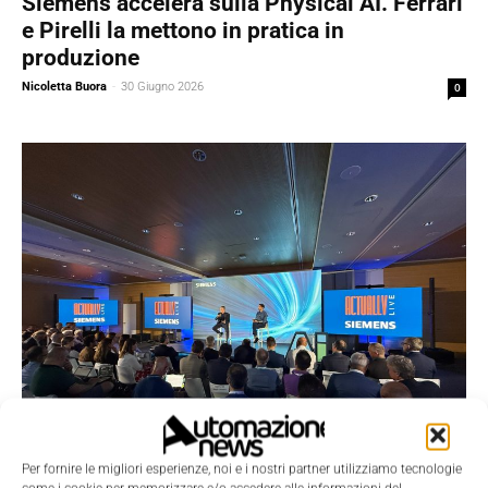
Siemens accelera sulla Physical AI. Ferrari
e Pirelli la mettono in pratica in
produzione
Nicoletta Buora
-
30 Giugno 2026
0
Featured
Per fornire le migliori esperienze, noi e i nostri partner utilizziamo tecnologie