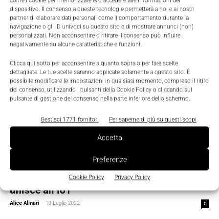
come i cookie per memorizzare e/o accedere alle informazioni del
Industrial AI, dati e simulazione per
dispositivo. Il consenso a queste tecnologie permetterà a noi e ai nostri
l’industria italiana del futuro
partner di elaborare dati personali come il comportamento durante la
navigazione o gli ID univoci su questo sito e di mostrare annunci (non)
Nicoletta Buora
-
1 Luglio 2025
0
personalizzati. Non acconsentire o ritirare il consenso può influire
negativamente su alcune caratteristiche e funzioni.
Clicca qui sotto per acconsentire a quanto sopra o per fare scelte
dettagliate. Le tue scelte saranno applicate solamente a questo sito. È
possibile modificare le impostazioni in qualsiasi momento, compreso il ritiro
del consenso, utilizzando i pulsanti della Cookie Policy o cliccando sul
pulsante di gestione del consenso nella parte inferiore dello schermo.
Gestisci 1771 fornitori
Per saperne di più su questi scopi
Accetta
Preferenze
Digital Transformation
AIoT, quando l’intelligenza artificiale si
Cookie Policy
Privacy Policy
unisce all’IoT
Alice Alinari
-
19 Luglio 2022
0