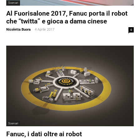
Scenari
Al Fuorisalone 2017, Fanuc porta il robot
che “twitta” e gioca a dama cinese
Nicoletta Buora
-
4 Aprile 2017
0
Scenari
Fanuc, i dati oltre ai robot