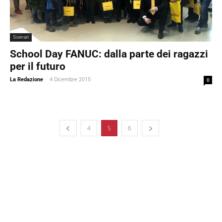
Scenari
School Day FANUC: dalla parte dei ragazzi
per il futuro
La Redazione
-
4 Dicembre 2015
0
4
5
6