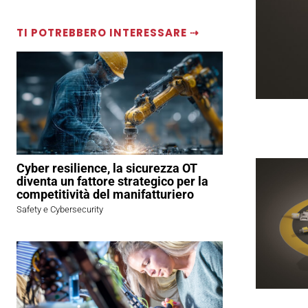
TI POTREBBERO INTERESSARE ⇢
Cyber resilience, la sicurezza OT
diventa un fattore strategico per la
competitività del manifatturiero
Safety e Cybersecurity