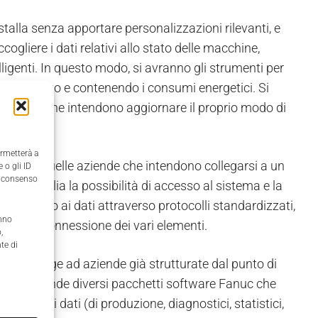
installa senza apportare personalizzazioni rilevanti, e
ogliere i dati relativi allo stato delle macchine,
elligenti. In questo modo, si avranno gli strumenti per
to del pezzo e contenendo i consumi energetici. Si
e piccole, che intendono aggiornare il proprio modo di
ermetterà a
per tutte quelle aziende che intendono collegarsi a un
 o gli ID
il consenso
tto amplia la possibilità di accesso al sistema e la
i accesso ai dati attraverso protocolli standardizzati,
anno
mini di connessione dei vari elementi.
,
te di
e, e si rivolge ad aziende già strutturate dal punto di
rto. Comprende diversi pacchetti software Fanuc che
rilevare i dati (di produzione, diagnostici, statistici,