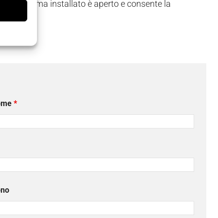
gia. Il sistema installato è aperto e consente la
ome
*
ono