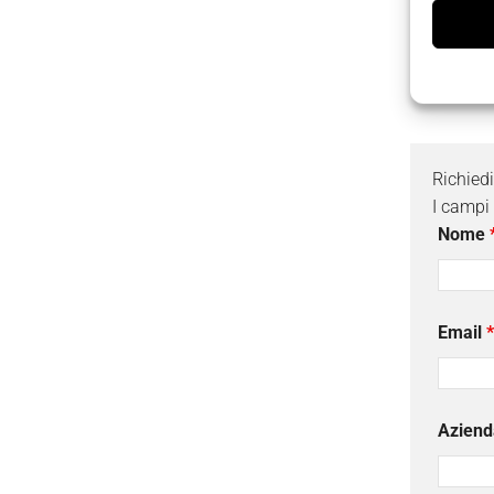
ecc) utili
massima 
Richied
I campi
Nome
Email
*
Aziend