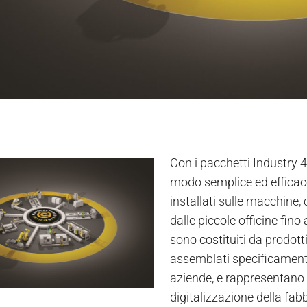
Con i pacchetti Industry 4
modo semplice ed efficace
installati sulle macchine, c
dalle piccole officine fino 
sono costituiti da prodott
assemblati specificamente
aziende, e rappresentano t
digitalizzazione della fabb