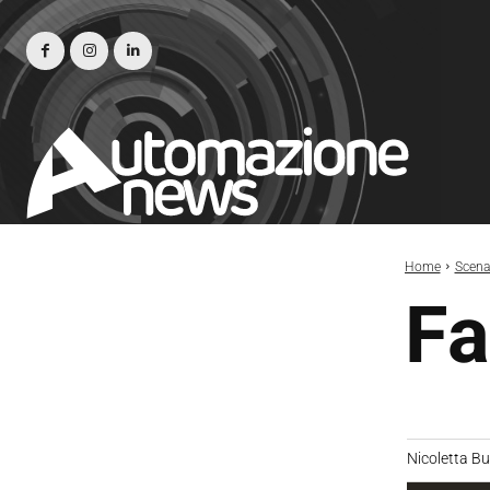
Home
Scena
Fa
Nicoletta B