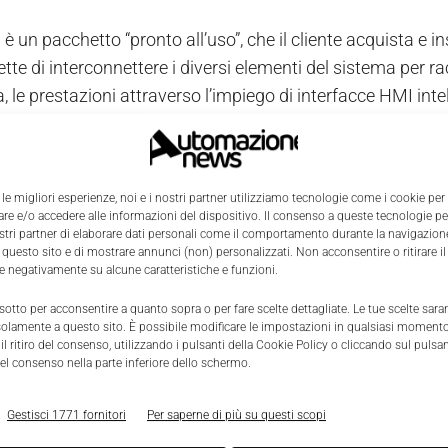
 1 è un pacchetto “pronto all’uso”, che il cliente acquista e 
te di interconnettere i diversi elementi del sistema per racc
za, le prestazioni attraverso l’impiego di interfacce HMI int
re la produzione e abbattere il downtime, riducendo il cos
una solida base di partenza per tutte quelle aziende, anch
 le migliori esperienze, noi e i nostri partner utilizziamo tecnologie come i cookie per
e e/o accedere alle informazioni del dispositivo. Il consenso a queste tecnologie p
 2 realizza una vera Industrial Internet of Things. Pensato 
ostri partner di elaborare dati personali come il comportamento durante la navigazione
 questo sito e di mostrare annunci (non) personalizzati. Non acconsentire o ritirare 
luppare un sistema di supervisione dedicato, questo pacche
re negativamente su alcune caratteristiche e funzioni.
rsonalizzazione mettendo a disposizione tutte le modalità d
 sotto per acconsentire a quanto sopra o per fare scelte dettagliate. Le tue scelte sar
e una competenza medio-alta da parte degli operatori in ter
solamente a questo sito. È possibile modificare le impostazioni in qualsiasi momento
l ritiro del consenso, utilizzando i pulsanti della Cookie Policy o cliccando sul pulsan
el consenso nella parte inferiore dello schermo.
 3 costituisce l’evoluzione intelligente per un controllo total
la digitalizzazione degli impianti, con personale già espe
Gestisci 1771 fornitori
Per saperne di più su questi scopi
 di collegare in rete dispositivi – anche di terze parti – per 