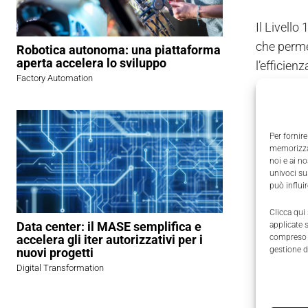
Il Livello
che permet
Robotica autonoma: una piattaforma
aperta accelera lo sviluppo
l’efficien
Factory Automation
ottimizza
tratta di 
lavorare.
Per fornire
memorizzar
Il Livello
noi e ai n
univoci su
ERP o svi
può influi
totale pe
Clicca qui
e richied
Data center: il MASE semplifica e
applicate 
compreso i
accelera gli iter autorizzativi per i
gestione d
nuovi progetti
Il Livello
Digital Transformation
vista del
consentono