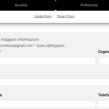
 a finalità di monitoraggio, tracciabilità e gestione dell’ener
Accetta
Preferenze
personalizzazione.
Cookie Policy
Privacy Policy
i maggiori informazioni
 contrassegnati con
*
sono obbligatori.
*
Cogn
a
Telef