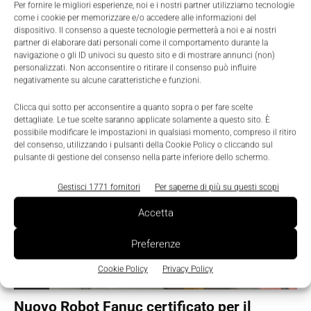
Per fornire le migliori esperienze, noi e i nostri partner utilizziamo tecnologie
Prodotti
come i cookie per memorizzare e/o accedere alle informazioni del
Fanuc presenta nuovo robot certificato per
dispositivo. Il consenso a queste tecnologie permetterà a noi e ai nostri
il lavaggio industriale in ambienti gravosi
partner di elaborare dati personali come il comportamento durante la
navigazione o gli ID univoci su questo sito e di mostrare annunci (non)
Nicoletta Buora
-
28 Settembre 2017
0
personalizzati. Non acconsentire o ritirare il consenso può influire
negativamente su alcune caratteristiche e funzioni.
Clicca qui sotto per acconsentire a quanto sopra o per fare scelte
dettagliate. Le tue scelte saranno applicate solamente a questo sito. È
possibile modificare le impostazioni in qualsiasi momento, compreso il ritiro
del consenso, utilizzando i pulsanti della Cookie Policy o cliccando sul
pulsante di gestione del consenso nella parte inferiore dello schermo.
Gestisci 1771 fornitori
Per saperne di più su questi scopi
Accetta
Preferenze
Cookie Policy
Privacy Policy
Robotica
Nuovo Robot Fanuc certificato per il