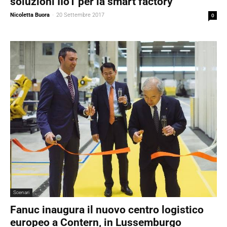
soluzioni IIoT per la smart factory
Nicoletta Buora
-
20 Settembre 2017
0
Scenari
Fanuc inaugura il nuovo centro logistico
europeo a Contern, in Lussemburgo