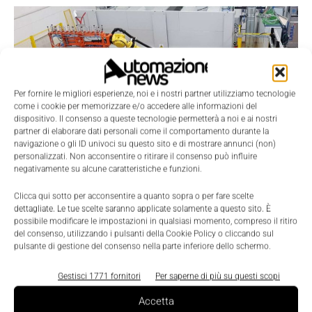
Per fornire le migliori esperienze, noi e i nostri partner utilizziamo tecnologie
come i cookie per memorizzare e/o accedere alle informazioni del
dispositivo. Il consenso a queste tecnologie permetterà a noi e ai nostri
partner di elaborare dati personali come il comportamento durante la
navigazione o gli ID univoci su questo sito e di mostrare annunci (non)
personalizzati. Non acconsentire o ritirare il consenso può influire
negativamente su alcune caratteristiche e funzioni.
Clicca qui sotto per acconsentire a quanto sopra o per fare scelte
dettagliate. Le tue scelte saranno applicate solamente a questo sito. È
possibile modificare le impostazioni in qualsiasi momento, compreso il ritiro
Digital Transformation
del consenso, utilizzando i pulsanti della Cookie Policy o cliccando sul
pulsante di gestione del consenso nella parte inferiore dello schermo.
Applyca con Fanuc per un’innovativa isola
laser Made in Italy
Gestisci 1771 fornitori
Per saperne di più su questi scopi
Nicoletta Buora
-
28 Gennaio 2019
0
Accetta