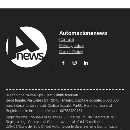
Automazionenews
Contatti
Privacy policy
Cookie Policy
© Tecniche Nuove Spa • Tutti i diritti riservati.
Sede legale: Via Eritrea 21 - 20157 Milano. Capitale sociale: 5.000.000
euro interamente versati. Codice fiscale, Partita Iva e Iscrizione al
Registro delle Imprese di Milano: 00753480151
Registrazione: Tribunale di Milano N. 386 del 20.12.1967 Iscritta al ROC
Registro degli Operatori di Comunicazione al n° 6419 (delibera
236/01/Cons del 30.6.01 dell’Autorità per le Garanzie nelle Comunicazioni)