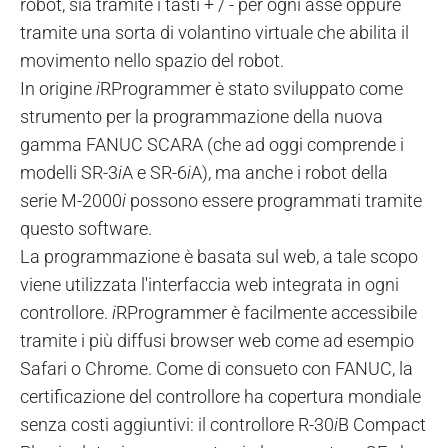
robot, sia tramite i tasti + / - per ogni asse oppure
tramite una sorta di volantino virtuale che abilita il
movimento nello spazio del robot.
In origine
i
RProgrammer è stato sviluppato come
strumento per la programmazione della nuova
gamma FANUC SCARA (che ad oggi comprende i
modelli SR-3
i
A e SR-6
i
A), ma anche i robot della
serie M-2000
i
possono essere programmati tramite
questo software.
La programmazione è basata sul web, a tale scopo
viene utilizzata l'interfaccia web integrata in ogni
controllore.
i
RProgrammer è facilmente accessibile
tramite i più diffusi browser web come ad esempio
Safari o Chrome. Come di consueto con FANUC, la
certificazione del controllore ha copertura mondiale
senza costi aggiuntivi: il controllore R-30
i
B Compact