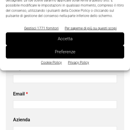
dettagliate. Le tue scelte saranno applicate solamente a questo sito. È
possibile modificare le impostazioni in qualsiasi momento, compreso il ritiro
ancora completamente installati.
del consenso, utilizzando i pulsanti della Cookie Policy o cliccando sul
pulsante di gestione del consenso nella parte inferiore dello schermo.
Richiedi maggiori informazioni
Gestisci 1771 fornitori
Per saperne di più su questi scopi
I campi contrassegnati con
*
sono obbligatori.
Accetta
Nome
*
Preferenze
Cookie Policy
Privacy Policy
Cognome
*
Email
*
Azienda