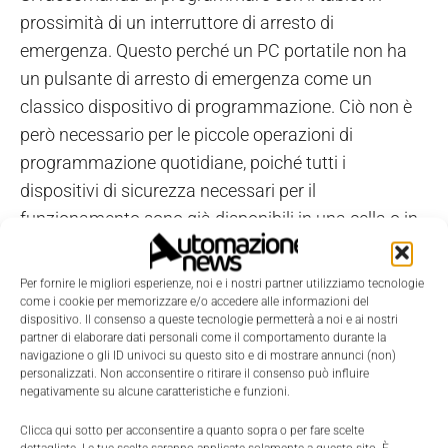
prossimità di un interruttore di arresto di
emergenza. Questo perché un PC portatile non ha
un pulsante di arresto di emergenza come un
classico dispositivo di programmazione. Ciò non è
però necessario per le piccole operazioni di
programmazione quotidiane, poiché tutti i
dispositivi di sicurezza necessari per il
funzionamento sono già disponibili in una cella o in
un impianto e pronti per l'uso.
i
RProgrammer è disponibile anche come strumento
Per fornire le migliori esperienze, noi e i nostri partner utilizziamo tecnologie
di programmazione per i robot collaborativi della
come i cookie per memorizzare e/o accedere alle informazioni del
dispositivo. Il consenso a queste tecnologie permetterà a noi e ai nostri
serie CR di FANUC. Il software
i
RProgrammer non
partner di elaborare dati personali come il comportamento durante la
deve necessariamente sostituire il Teach Pendant;
navigazione o gli ID univoci su questo sito e di mostrare annunci (non)
personalizzati. Non acconsentire o ritirare il consenso può influire
questo è vero soprattutto quando si progetta una
negativamente su alcune caratteristiche e funzioni.
cella o una linea o durante la messa in servizio,
Clicca qui sotto per acconsentire a quanto sopra o per fare scelte
poiché non tutti i dispositivi di protezione sono