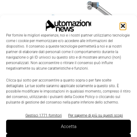
Per fornire le migliori esperienze, noi e i nostri partner utilizziamo tecnologie
come i cookie per memorizzare e/o accedere alle informazioni del
dispositivo. Il consenso a queste tecnologie permetterà a noi e ai nostri
partner di elaborare dati personali come il comportamento durante la
navigazione o gli ID univoci su questo sito e di mostrare annunci (non)
Robotica
personalizzati. Non acconsentire o ritirare il consenso può influire
negativamente su alcune caratteristiche e funzioni.
Nasce e-Series, il nuovo standard della
robotica collaborativa Universal Robots
Clicca qui sotto per acconsentire a quanto sopra o per fare scelte
dettagliate. Le tue scelte saranno applicate solamente a questo sito. È
Nicoletta Buora
-
19 Giugno 2018
0
possibile modificare le impostazioni in qualsiasi momento, compreso il ritiro
del consenso, utilizzando i pulsanti della Cookie Policy o cliccando sul
pulsante di gestione del consenso nella parte inferiore dello schermo.
Gestisci 1771 fornitori
Per saperne di più su questi scopi
Accetta