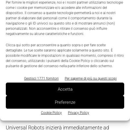
Per fornire le migliori esperienze, noi e i nostri partner utilizziamo tecnologie
nel cobot), che rendono l'automazione collaborativa
come i cookie per memorizzare e/o accedere alle informazioni del
dispositivo. Il consenso a queste tecnologie permetterà a noi e ai nostri
più facile e sicura che mai.
partner di elaborare dati personali come il comportamento durante la
navigazione o gli ID univoci su questo sito e di mostrare annunci (non)
personalizzati. Non acconsentire o ritirare il consenso può influire
Le funzioni di sicurezza sono
certificate da TÜV
negativamente su alcune caratteristiche e funzioni.
Nord
e sono conformi agli standard di sicurezza EN
Clicca qui sotto per acconsentire a quanto sopra o per fare scelte
ISO 13849-1 e EN ISO 10218-1 (Cat. 3 PLd) per la
dettagliate. Le tue scelte saranno applicate solamente a questo sito. È
collaborazione uomo-robot in assenza di barriere
possibile modificare le impostazioni in qualsiasi momento, compreso il ritiro
del consenso, utilizzando i pulsanti della Cookie Policy o cliccando sul
protettive.
pulsante di gestione del consenso nella parte inferiore dello schermo.
Inoltre sono state rese più semplici e veloci anche
Gestisci 1771 fornitori
Per saperne di più su questi scopi
tutte le
operazioni di manutenzione
, consentendo
Accetta
la sostituzione di uno qualunque dei giunti del cobot
Preferenze
in un lasso di tempo compreso fra i 2 e i 6 minuti. Il
tempo di intervento più veloce del mercato.
Cookie Policy
Privacy Policy
Universal Robots inizierà immediatamente ad