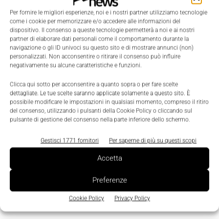
Per fornire le migliori esperienze, noi e i nostri partner utilizziamo tecnologie
come i cookie per memorizzare e/o accedere alle informazioni del
Carico-scarico macchina utensilesemplificato e
dispositivo. Il consenso a queste tecnologie permetterà a noi e ai nostri
flessibile
, grazie ad accessori UR+ e applicativi
partner di elaborare dati personali come il comportamento durante la
navigazione o gli ID univoci su questo sito e di mostrare annunci (non)
software plug&play per rapido interfacciamento tra
personalizzati. Non acconsentire o ritirare il consenso può influire
robot e macchina;
negativamente su alcune caratteristiche e funzioni.
Clicca qui sotto per acconsentire a quanto sopra o per fare scelte
Un’applicazione di controllo qualità con sistema di
dettagliate. Le tue scelte saranno applicate solamente a questo sito. È
possibile modificare le impostazioni in qualsiasi momento, compreso il ritiro
visione;
del consenso, utilizzando i pulsanti della Cookie Policy o cliccando sul
pulsante di gestione del consenso nella parte inferiore dello schermo.
Un asservimento macchina utensile e controllo
Gestisci 1771 fornitori
Per saperne di più su questi scopi
dimensionale
in tempo mascherato
usando il dato
Accetta
generato dalgripper collaborativo integrato al cobot;
Preferenze
Un’applicazione di pick&place e assemblaggio
Cookie Policy
Privacy Policy
meccanico;