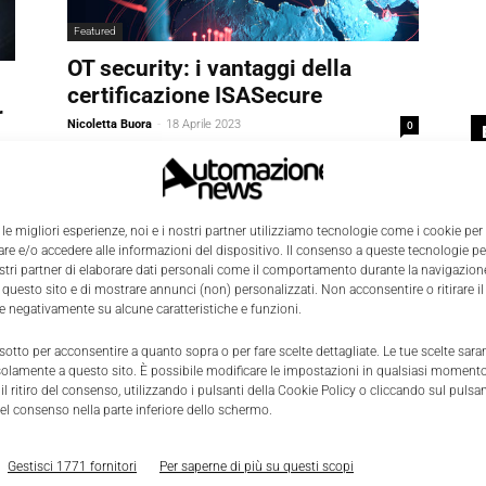
Featured
OT security: i vantaggi della
certificazione ISASecure
r
Nicoletta Buora
-
18 Aprile 2023
0
0
 le migliori esperienze, noi e i nostri partner utilizziamo tecnologie come i cookie per
e e/o accedere alle informazioni del dispositivo. Il consenso a queste tecnologie p
ostri partner di elaborare dati personali come il comportamento durante la navigazione
 questo sito e di mostrare annunci (non) personalizzati. Non acconsentire o ritirare 
re negativamente su alcune caratteristiche e funzioni.
 sotto per acconsentire a quanto sopra o per fare scelte dettagliate. Le tue scelte sar
solamente a questo sito. È possibile modificare le impostazioni in qualsiasi momento
l ritiro del consenso, utilizzando i pulsanti della Cookie Policy o cliccando sul pulsan
Contenuti Sponsorizzati
el consenso nella parte inferiore dello schermo.
La certificazione ISASecure
spiegata in quattro punti
Gestisci 1771 fornitori
Per saperne di più su questi scopi