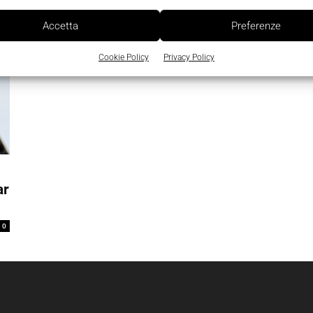
0
La Redazione
-
10 Maggio 2022
0
Accetta
Preferenze
Cookie Policy
Privacy Policy
ar
0