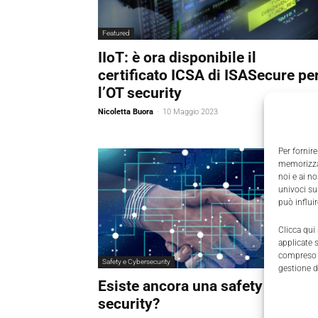
Featured
IIoT: è ora disponibile il
certificato ICSA di ISASecure pe
l’OT security
Nicoletta Buora
-
10 Maggio 2023
Per fornire
memorizzar
noi e ai n
univoci su
può influi
Clicca qui
applicate 
compreso i
Safety e Cybersecurity
gestione d
Esiste ancora una safety senza
security?