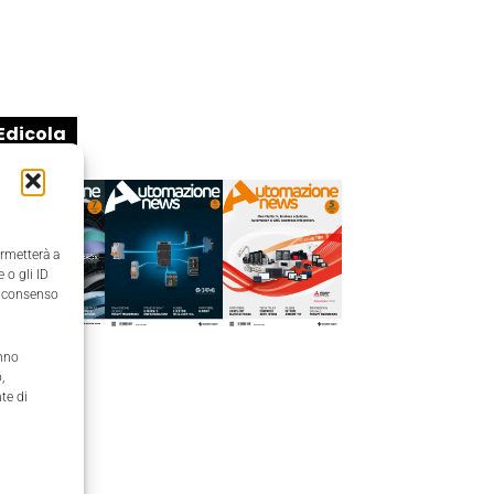
Edicola
ermetterà a
 o gli ID
il consenso
anno
,
te di