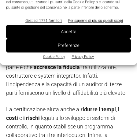
del consenso, utilizzando i pulsanti della Cookie Policy o cliccando sul
pulsante di gestione del consenso nella parte inferiore dello schermo.
Gestisci 1771 fornitori
Per saperne di più su questi scopi
Accetta
Preferenze
Cookie Policy
Privacy Policy
Il vantaggio principale della certificazione di terza
parte è che
accresce la fiducia
tra utilizzatore,
costruttore e system integrator. Infatti,
l'indipendenza e la capacità di un auditor di terze
parti forniscono un livello di affidabilità più elevato.
La certificazione aiuta anche a
ridurre i tempi
,
i
costi
e
i rischi
legati allo sviluppo di sistemi di
controllo, in quanto stabilisce un programma
collaborativo tra i tre interlocutori. Infine, la