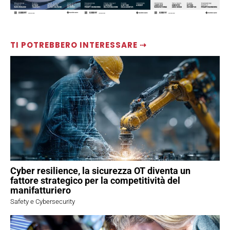
TI POTREBBERO INTERESSARE ⇢
Cyber resilience, la sicurezza OT diventa un
fattore strategico per la competitività del
manifatturiero
Safety e Cybersecurity