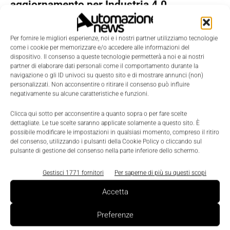
aggiornamento per Industria 4.0
Nicoletta Buora
-
18 Aprile 2017
0
Per fornire le migliori esperienze, noi e i nostri partner utilizziamo tecnologie
come i cookie per memorizzare e/o accedere alle informazioni del
dispositivo. Il consenso a queste tecnologie permetterà a noi e ai nostri
partner di elaborare dati personali come il comportamento durante la
navigazione o gli ID univoci su questo sito e di mostrare annunci (non)
personalizzati. Non acconsentire o ritirare il consenso può influire
negativamente su alcune caratteristiche e funzioni.
Clicca qui sotto per acconsentire a quanto sopra o per fare scelte
dettagliate. Le tue scelte saranno applicate solamente a questo sito. È
possibile modificare le impostazioni in qualsiasi momento, compreso il ritiro
del consenso, utilizzando i pulsanti della Cookie Policy o cliccando sul
pulsante di gestione del consenso nella parte inferiore dello schermo.
Featured
Tutti i vantaggi dell’Industrial IoT secondo
Gestisci 1771 fornitori
Per saperne di più su questi scopi
Rockwell Automation
Accetta
La Redazione
-
31 Marzo 2017
0
Preferenze