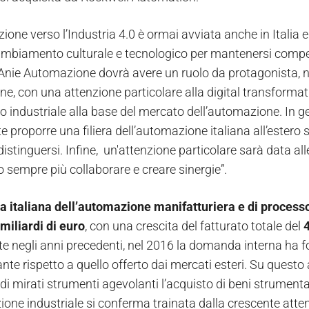
zione verso l’Industria 4.0 è ormai avviata anche in Italia
mbiamento culturale e tecnologico per mantenersi competit
nie Automazione dovrà avere un ruolo da protagonista, nell’
ne, con una attenzione particolare alla digital transforma
to industriale alla base del mercato dell’automazione. In 
e proporre una filiera dell’automazione italiana all’estero
stinguersi. Infine, un'attenzione particolare sarà data alle 
sempre più collaborare e creare sinergie”.
ia italiana dell’automazione manifatturiera e di process
miliardi di euro
, con una crescita del fatturato totale del
4
e negli anni precedenti, nel 2016 la domanda interna ha for
nte rispetto a quello offerto dai mercati esteri. Su quest
i mirati strumenti agevolanti l’acquisto di beni strumental
ione industriale si conferma trainata dalla crescente atte