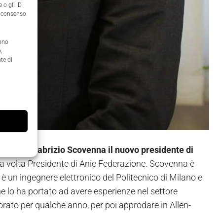
 o gli ID
il consenso
anno
,
te di
7-2019
, è
Fabrizio Scovenna il nuovo presidente di
ua volta Presidente di Anie Federazione. Scovenna è
è un ingegnere elettronico del Politecnico di Milano e
che lo ha portato ad avere esperienze nel settore
rato per qualche anno, per poi approdare in Allen-