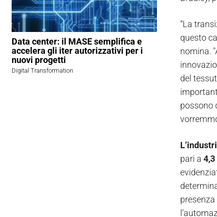
“La transi
questo ca
Data center: il MASE semplifica e
accelera gli iter autorizzativi per i
nomina. "A
nuovi progetti
innovazio
Digital Transformation
del tessu
important
possono di
vorremmo 
L’industr
pari a
4,3 
evidenziat
determina
presenza d
l’automaz