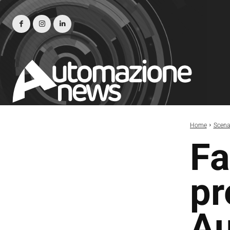
Home
Scena
Fa
pr
Au