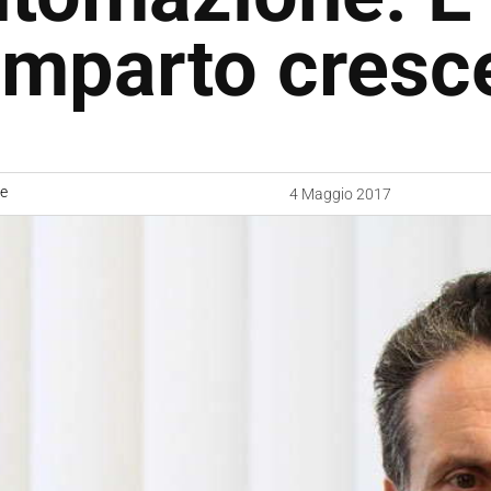
mparto cresc
ne
4 Maggio 2017