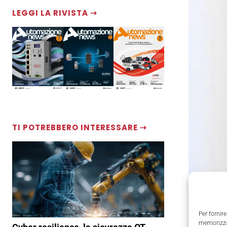
LEGGI LA RIVISTA ⇢
TI POTREBBERO INTERESSARE ⇢
Per fornire
memorizzar