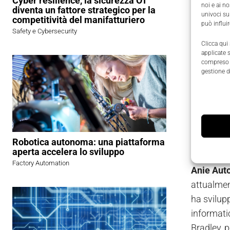
Cyber resilience, la sicurezza OT
noi e ai n
diventa un fattore strategico per la
univoci su
competitività del manifatturiero
può influi
Safety e Cybersecurity
Clicca qui
applicate 
compreso i
gestione d
Fabrizio Scov
Robotica autonoma: una piattaforma
aperta accelera lo sviluppo
Eletto il
Factory Automation
Anie Aut
attualment
ha svilupp
informati
Bradley, 