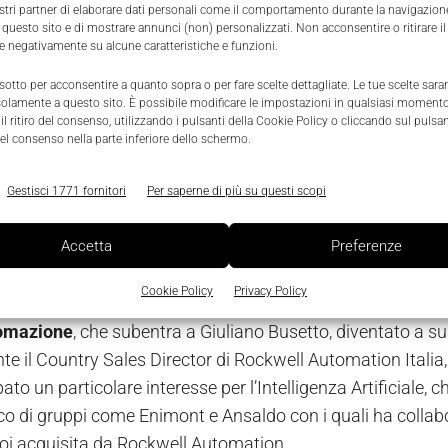
ostri partner di elaborare dati personali come il comportamento durante la navigazione
 questo sito e di mostrare annunci (non) personalizzati. Non acconsentire o ritirare 
re negativamente su alcune caratteristiche e funzioni.
 sotto per acconsentire a quanto sopra o per fare scelte dettagliate. Le tue scelte sar
solamente a questo sito. È possibile modificare le impostazioni in qualsiasi momento
l ritiro del consenso, utilizzando i pulsanti della Cookie Policy o cliccando sul pulsan
el consenso nella parte inferiore dello schermo.
Gestisci 1771 fornitori
Per saperne di più su questi scopi
Accetta
Preferenze
enna, Presidente di Anie Automazione
Cookie Policy
Privacy Policy
 4 maggio dall'Assemblea degli associati per
il biennio 201
omazione
, che subentra a Giuliano Busetto, diventato a s
e il Country Sales Director di Rockwell Automation Italia, 
ato un particolare interesse per l’Intelligenza Artificiale, 
co di gruppi come Enimont e Ansaldo con i quali ha collabo
poi acquisita da Rockwell Automation.