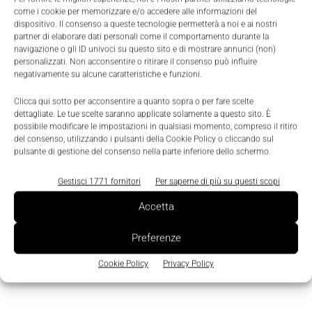
Milano
come i cookie per memorizzare e/o accedere alle informazioni del
dispositivo. Il consenso a queste tecnologie permetterà a noi e ai nostri
partner di elaborare dati personali come il comportamento durante la
navigazione o gli ID univoci su questo sito e di mostrare annunci (non)
personalizzati. Non acconsentire o ritirare il consenso può influire
negativamente su alcune caratteristiche e funzioni.
TAGS
ANIPLA
automazione
Controllo
Industria 4.0
Seminario
Clicca qui sotto per acconsentire a quanto sopra o per fare scelte
Tecniche Nuove
dettagliate. Le tue scelte saranno applicate solamente a questo sito. È
possibile modificare le impostazioni in qualsiasi momento, compreso il ritiro
del consenso, utilizzando i pulsanti della Cookie Policy o cliccando sul
pulsante di gestione del consenso nella parte inferiore dello schermo.
Gestisci 1771 fornitori
Per saperne di più su questi scopi
Accetta
Preferenze
Cookie Policy
Privacy Policy