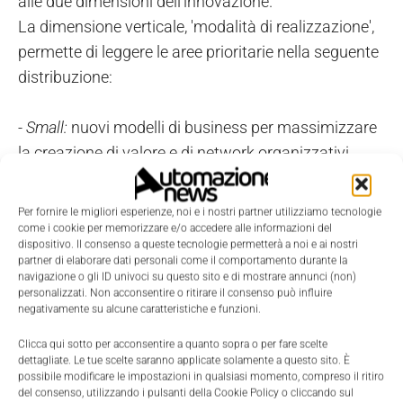
alle due dimensioni dell'innovazione.
La dimensione verticale, 'modalità di realizzazione',
permette di leggere le aree prioritarie nella seguente
distribuzione:
- Small:
nuovi modelli di business per massimizzare
la creazione di valore e di network organizzativi.
La modalità di realizzazione prevede interventi
immediati, attraverso progetti small, per ottenere
Per fornire le migliori esperienze, noi e i nostri partner utilizziamo tecnologie
risposte competitive nel breve termine (1-2 anni);
come i cookie per memorizzare e/o accedere alle informazioni del
dispositivo. Il consenso a queste tecnologie permetterà a noi e ai nostri
partner di elaborare dati personali come il comportamento durante la
- Medium
: metodi e strumenti knowledge-based e
navigazione o gli ID univoci su questo sito e di mostrare annunci (non)
personalizzati. Non acconsentire o ritirare il consenso può influire
Ict, dedicati sia alla simulazione e al prototyping sia
negativamente su alcune caratteristiche e funzioni.
allo sviluppo di prodotti intelligenti. La modalità di
Clicca qui sotto per acconsentire a quanto sopra o per fare scelte
realizzazione prevede progetti a partire dal secondo
dettagliate. Le tue scelte saranno applicate solamente a questo sito. È
anno per ottenere risposte competitive nel medio
possibile modificare le impostazioni in qualsiasi momento, compreso il ritiro
del consenso, utilizzando i pulsanti della Cookie Policy o cliccando sul