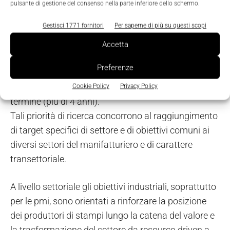
termine (2-4 anni);
pulsante di gestione del consenso nella parte inferiore dello schermo.
Gestisci 1771 fornitori
Per saperne di più su questi scopi
- Large
: tecnologie emergenti per nuovi sistemi di
produzione, in particolare relative a materiali
Accetta
multifunzionali. La modalità di realizzazione
Preferenze
prevede progetti a partire dal secondo anno per
ottenere risposte competitive nel medio e lungo
Cookie Policy
Privacy Policy
termine (più di 4 anni).
Tali priorità di ricerca concorrono al raggiungimento
di target specifici di settore e di obiettivi comuni ai
diversi settori del manifatturiero e di carattere
transettoriale.
A livello settoriale gli obiettivi industriali, soprattutto
per le pmi, sono orientati a rinforzare la posizione
dei produttori di stampi lungo la catena del valore e
la trasformazione del settore da resource-driven a