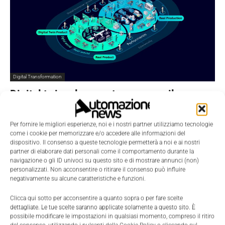
Digital Transformation
Digital twin, plm e metaverso per il
manifatturiero: intervista a Franco Megali
Valeria Villani
-
11 Dicembre 2025
0
Per fornire le migliori esperienze, noi e i nostri partner utilizziamo tecnologie
come i cookie per memorizzare e/o accedere alle informazioni del
dispositivo. Il consenso a queste tecnologie permetterà a noi e ai nostri
partner di elaborare dati personali come il comportamento durante la
navigazione o gli ID univoci su questo sito e di mostrare annunci (non)
personalizzati. Non acconsentire o ritirare il consenso può influire
negativamente su alcune caratteristiche e funzioni.
Clicca qui sotto per acconsentire a quanto sopra o per fare scelte
dettagliate. Le tue scelte saranno applicate solamente a questo sito. È
possibile modificare le impostazioni in qualsiasi momento, compreso il ritiro