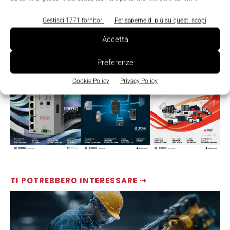
Gestisci 1771 fornitori
Per saperne di più su questi scopi
Accetta
LEGGI LA RIVISTA ⇢
Preferenze
Cookie Policy
Privacy Policy
TI POTREBBERO INTERESSARE ⇢