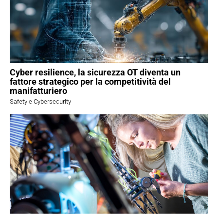
Cyber resilience, la sicurezza OT diventa un
fattore strategico per la competitività del
manifatturiero
Safety e Cybersecurity