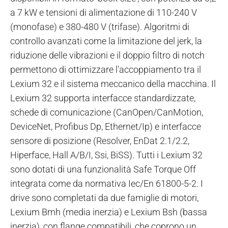
a 7 kW e tensioni di alimentazione di 110-240 V
(monofase) e 380-480 V (trifase). Algoritmi di
controllo avanzati come la limitazione del jerk, la
riduzione delle vibrazioni e il doppio filtro di notch
permettono di ottimizzare l'accoppiamento tra il
Lexium 32 e il sistema meccanico della macchina. Il
Lexium 32 supporta interfacce standardizzate,
schede di comunicazione (CanOpen/CanMotion,
DeviceNet, Profibus Dp, Ethernet/Ip) e interfacce
sensore di posizione (Resolver, EnDat 2.1/2.2,
Hiperface, Hall A/B/I, Ssi, BiSS). Tutti i Lexium 32
sono dotati di una funzionalità Safe Torque Off
integrata come da normativa Iec/En 61800-5-2. I
drive sono completati da due famiglie di motori,
Lexium Bmh (media inerzia) e Lexium Bsh (bassa
inerzia), con flange compatibili, che coprono un