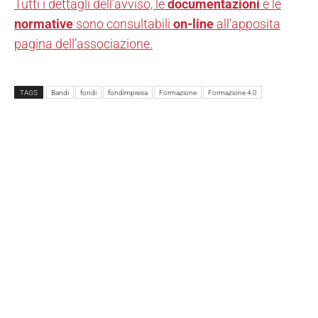
Tutti i dettagli dell’avviso, le
documentazioni
e le
normative
sono consultabili
on-line
all’apposita
pagina dell’associazione.
TAGS
Bandi
fondi
fondimpresa
Formazione
Formazione 4.0