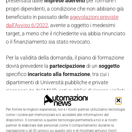
presentata dalle
imprese aderenti
per formare i
propri dipendenti, a condizione che non abbiano già
beneficiato in passato delle
agevolazioni previste
dall’Avviso 6/2022
, avente a oggetto i medesimi
target, a meno che il richiedente via abbia rinunciato
o il finanziamento sia stato revocato.
Per la validità della domanda, il piano di formazione
dovrà prevedere la
partecipazione
di un
soggetto
specifico
incaricato alla formazione
, tra cui i
dipartimenti di Università pubbliche e private
riconosciute dal MIUR, enti pubblici di ricerca vigilati
dal MIUR, Centri nazionali di competenza ad alta
specializzazione selezionati dal MIMIT o altri
Per fornire le migliori esperienze, noi e i nostri partner utilizziamo tecnologie
Organismi di ricerca.
come i cookie per memorizzare e/o accedere alle informazioni del
dispositivo. Il consenso a queste tecnologie permetterà a noi e ai nostri
partner di elaborare dati personali come il comportamento durante la
In base all’area di intervento, ogni impresa potrà
navigazione o gli ID univoci su questo sito e di mostrare annunci (non)