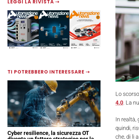
LEGGI LA RIVISTA ⇢
TI POTREBBERO INTERESSARE ⇢
Foto: MiSE
Lo scorso
4.0
. La n
In realtà,
quindi, ri
Cyber resilience, la sicurezza OT
che, di lì
diventa un fattore strategico per la