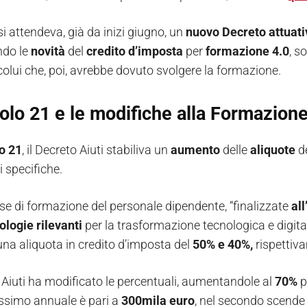
i attendeva, già da inizi giugno, un
nuovo
Decreto attuati
ndo le
novità
del
credito
d’imposta
per
formazione
4.0
, s
colui che, poi, avrebbe dovuto svolgere la formazione.
colo 21 e le modifiche alla Formazione
lo
21
, il Decreto Aiuti stabiliva un
aumento
delle
aliquote
de
 specifiche.
ese di formazione del personale dipendente, “finalizzate
al
ologie
rilevanti
per la trasformazione tecnologica e digital
una aliquota in credito d’imposta del
50% e 40%,
rispettiv
o Aiuti ha modificato le percentuali, aumentandole al
70%
p
ssimo annuale è pari a
300mila euro
, nel secondo scende