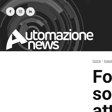
Home
Indust
Fo
so
at