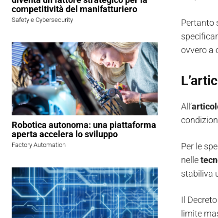
competitività del manifatturiero
Safety e Cybersecurity
Pertanto s
specifica
ovvero a 
L’arti
All’
artico
condizioni
Robotica autonoma: una piattaforma
aperta accelera lo sviluppo
Per le sp
Factory Automation
nelle
tecn
stabiliva 
Il Decret
limite ma