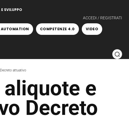
 E SVILUPPO
ACCEDI / REGISTRATI
 AUTOMATION
COMPETENZE 4.0
VIDEO
Decreto attuativo
 aliquote e
ovo Decreto