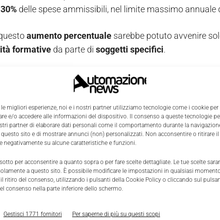
l
30%
delle spese ammissibili, nel limite massimo annuale 
 questo
aumento
percentuale
sarebbe potuto avvenire sol
ità
formative
da parte di
soggetti
specifici
.
etti (già) abilitati alla Formazione 4.0
gioiva per l’aumento delle percentuali, iniziavano le
perple
 le migliori esperienze, noi e i nostri partner utilizziamo tecnologie come i cookie per
e e/o accedere alle informazioni del dispositivo. Il consenso a queste tecnologie p
Il
dubbio
più attanagliante riguardava proprio il
soggetto
ostri partner di elaborare dati personali come il comportamento durante la navigazione
 questo sito e di mostrare annunci (non) personalizzati. Non acconsentire o ritirare 
re negativamente su alcune caratteristiche e funzioni.
, nell’ambito Formazione 4.0, una
categoria
ben
specifica
d
dal
Decreto
Ministeriale
Credito
d’imposta
per la
Formazi
 sotto per acconsentire a quanto sopra o per fare scelte dettagliate. Le tue scelte sar
solamente a questo sito. È possibile modificare le impostazioni in qualsiasi momento
l ritiro del consenso, utilizzando i pulsanti della Cookie Policy o cliccando sul pulsan
 nel dettaglio di
soggetti
accreditati
per lo
svolgimento
di
el consenso nella parte inferiore dello schermo.
 autonoma in cui l’impresa ha la sede legale o la sede oper
à
- pubbliche o private, con le proprie strutture connesse - 
Gestisci 1771 fornitori
Per saperne di più su questi scopi