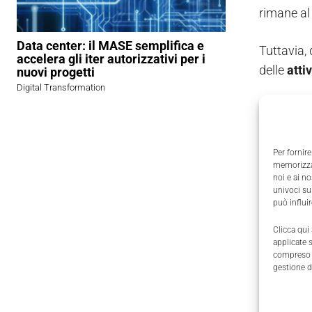
rimane a
Data center: il MASE semplifica e
Tuttavia,
accelera gli iter autorizzativi per i
delle
attiv
nuovi progetti
Digital Transformation
I sogg
Mentre si 
Per fornire
memorizzar
aliquote. 
noi e ai n
univoci su
può influi
In realtà
stabilito 
Clicca qui
applicate 
compreso i
Si tratta,
gestione d
Provincia
Universit