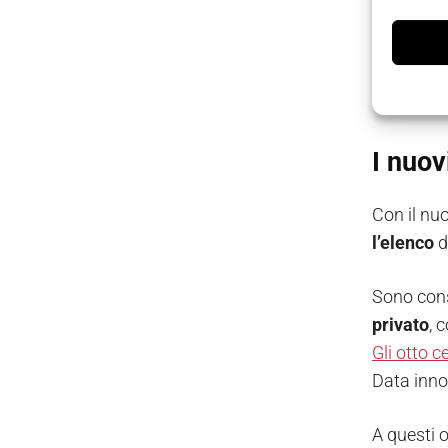
(come sta
Infine, s
soggetti
c
I nuov
Con il nuo
l’elenco
d
Sono con
privato
, 
Gli otto c
Data inno
A questi 