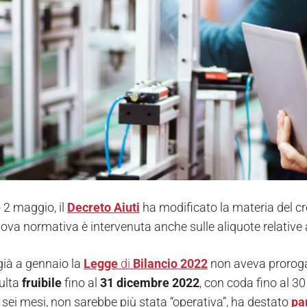
 2 maggio, il
Decreto Aiuti
ha modificato la materia del cr
uova normativa è intervenuta anche sulle aliquote relative 
 già a gennaio la
Legge
di
Bilancio
2022
non aveva prorogat
sulta
fruibile
fino al
31 dicembre 2022
, con coda fino al 3
 a sei mesi, non sarebbe più stata “operativa”, ha destato
pa