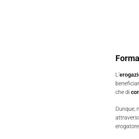
Formaz
L’
erogaz
beneficia
che di
co
Dunque, n
attraverso
erogatore