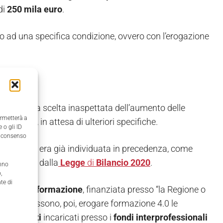
di
250 mila euro
.
o ad una specifica condizione, ovvero con l’erogazione
ssità
sulla scelta inaspettata dell’aumento delle
ermetterà a
formatore
, in attesa di ulteriori specifiche.
 o gli ID
il consenso
i
soggetti
era già individuata in precedenza, come
one 4.0
e dalla
Legge
di
Bilancio
2020
.
anno
,
te di
attività
di
formazione
, finanziata presso “la Regione o
ativa”. Possono, poi, erogare formazione 4.0 le
e i
soggetti
incaricati presso i
fondi
interprofessionali