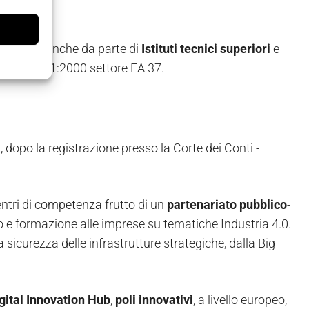
pea).
rmazione anche da parte di
Istituti
tecnici
superiori
e
n ISO 9001:2000 settore EA 37.
 dopo la registrazione presso la Corte dei Conti -
centri di competenza frutto di un
partenariato
pubblico
-
to e formazione alle imprese su tematiche Industria 4.0.
sicurezza delle infrastrutture strategiche, dalla Big
gital
Innovation
Hub
,
poli
innovativi
, a livello europeo,