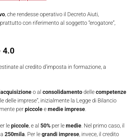
vo
, che rendesse operativo il Decreto Aiuti,
oprattutto con riferimento al soggetto “erogatore”,
 4.0
stinate al credito d’imposta in formazione, a
l’acquisizione
o al
consolidamento
delle
competenze
e delle imprese”, inizialmente la Legge di Bilancio
amente per
piccole
e
medie
imprese
.
er le
piccole
, e al
50%
per le
medie
. Nel primo caso, il
 a
250mila
. Per le
grandi
imprese
, invece, il credito