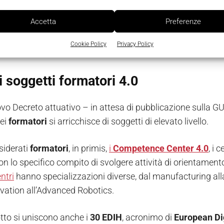
bilito dal Regolamento CE 68/01 della Commissione euro
Accetta
Preferenze
empre secondo la precedente normativa, è ammessa la fo
Cookie Policy
Privacy Policy
he siano in possesso della
certificazione
di
qualità
Uni E
i soggetti formatori 4.0
vo Decreto attuativo – in attesa di pubblicazione sulla GU,
ei
formatori
si arricchisce di soggetti di elevato livello.
siderati
formatori
, in primis,
i
Competence Center 4.0
, i 
con lo specifico compito di svolgere attività di orientamen
entri
hanno specializzazioni diverse, dal manufacturing alla 
vation all’Advanced Robotics.
otto si uniscono anche i
30 EDIH
, acronimo di
European
Di