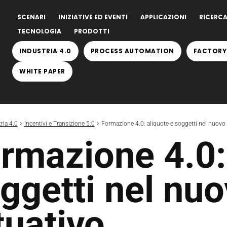
SCENARI
INIZIATIVE ED EVENTI
APPLICAZIONI
RICERCA
TECNOLOGIA
PRODOTTI
INDUSTRIA 4.0
PROCESS AUTOMATION
FACTORY
WHITE PAPER
ria 4.0
Incentivi e Transizione 5.0
Formazione 4.0: aliquote e soggetti nel nuovo 
rmazione 4.0:
ggetti nel nu
tuativo