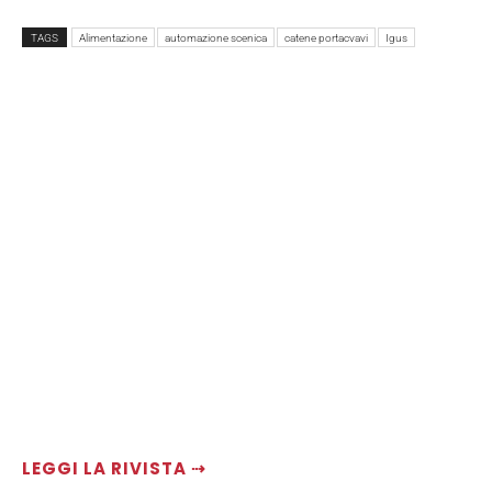
TAGS
Alimentazione
automazione scenica
catene portacvavi
Igus
LEGGI LA RIVISTA ⇢