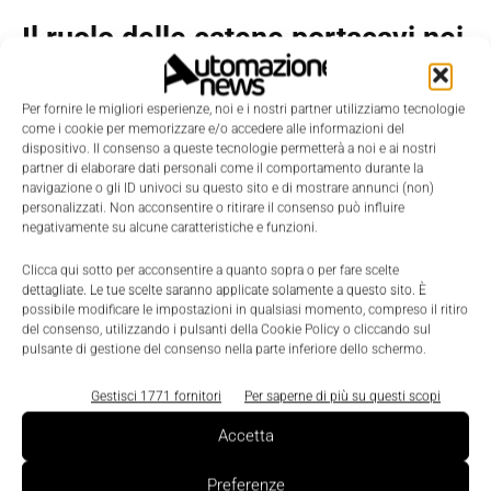
Il ruolo delle catene portacavi nei
sistemi di gestione scenografie
Per fornire le migliori esperienze, noi e i nostri partner utilizziamo tecnologie
come i cookie per memorizzare e/o accedere alle informazioni del
Le
catene portacavi igus
sono oggi impiegate in
dispositivo. Il consenso a queste tecnologie permetterà a noi e ai nostri
tutto il mondo in impianti di illuminotecnica e
partner di elaborare dati personali come il comportamento durante la
navigazione o gli ID univoci su questo sito e di mostrare annunci (non)
sistemi di gestione dei movimenti scenografici ma
personalizzati. Non acconsentire o ritirare il consenso può influire
anche nei dispositivi di sollevamento presenti nei
negativamente su alcune caratteristiche e funzioni.
teatri.
Clicca qui sotto per acconsentire a quanto sopra o per fare scelte
dettagliate. Le tue scelte saranno applicate solamente a questo sito. È
possibile modificare le impostazioni in qualsiasi momento, compreso il ritiro
La possibilità di personalizzare geometrie, materiali
del consenso, utilizzando i pulsanti della Cookie Policy o cliccando sul
e configurazioni consente di adattarle a esigenze
pulsante di gestione del consenso nella parte inferiore dello schermo.
specifiche, anche in contesti con vincoli di spazio
Gestisci 1771 fornitori
Per saperne di più su questi scopi
particolarmente stringenti.
Accetta
In un settore dove innovazione e affidabilità devono
Preferenze