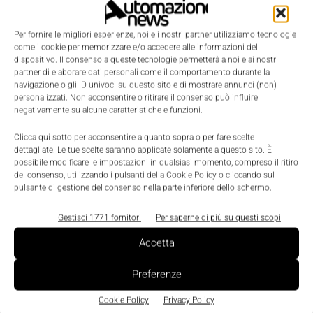
miliardi di euro
, segnando
+10%
rispetto al 2022.
Nel packaging l'Italia è leader, market share 23%,
Per fornire le migliori esperienze, noi e i nostri partner utilizziamo tecnologie
mentre nel food processing si colloca a pocchissima
come i cookie per memorizzare e/o accedere alle informazioni del
distanza dalla Germania. Nel bottling, infine, occupa
dispositivo. Il consenso a queste tecnologie permetterà a noi e ai nostri
partner di elaborare dati personali come il comportamento durante la
il terzo gradino del podio.
navigazione o gli ID univoci su questo sito e di mostrare annunci (non)
personalizzati. Non acconsentire o ritirare il consenso può influire
negativamente su alcune caratteristiche e funzioni.
"Il
mercato di maggiore interesse
per le imprese
italiane sono sicuramente
gli Stati Uniti
, principale
Clicca qui sotto per acconsentire a quanto sopra o per fare scelte
dettagliate. Le tue scelte saranno applicate solamente a questo sito. È
importatore mondiale (7 miliardi di euro nel 2022) e
possibile modificare le impostazioni in qualsiasi momento, compreso il ritiro
prima destinazione dell’export made in Italy (1,2
del consenso, utilizzando i pulsanti della Cookie Policy o cliccando sul
pulsante di gestione del consenso nella parte inferiore dello schermo.
miliardi di euro)", ha dichiarato Di Faustino. "Un
primato destinato a mantenersi tale anche in futuro
Gestisci 1771 fornitori
Per saperne di più su questi scopi
grazie ad un’industria alimentare in espansione e
Accetta
tassi di crescita importanti della domanda di
macchinari italiani”.
Preferenze
Cookie Policy
Privacy Policy
“Si tratta di un mercato che sta proseguendo la