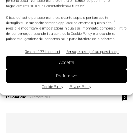
personalizzati. Non acconsentire o ritirare il consenso può influire
negativamente su alcune caratteristiche e funzioni.
Clicca qui sotto per acconsentire a quanto sopra o per fare scelte
dettagliate. Le tue scelte saranno applicate solamente a questo sito. È
possibile modificare le impostazioni in qualsiasi momento, compreso il ritiro
del consenso, utilizzando i pulsanti della Cookie Policy o cliccando sul
pulsante di gestione del consenso nella parte inferiore dello schermo.
Gestisci 1771 fornitori
Per saperne di più su questi scopi
Accetta
Preferenze
Digital Transformation
Cookie Policy
Privacy Policy
Meglio di una flowpack tradizionale
La Redazione
-
2 Ottobre 2009
0