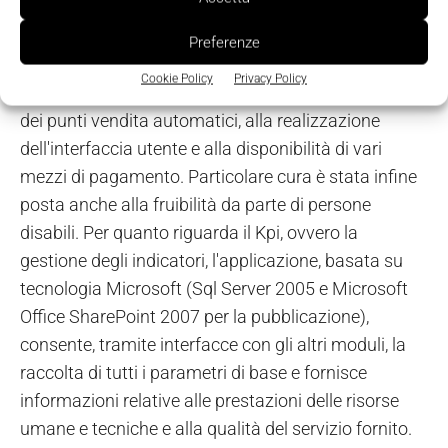
gestiscono la vendita e le relative contabilizzazioni
fornendo i dati statistici al modulo Kpi. Per facilitare
Preferenze
le operazioni di acquisto e ridurre il tasso di
Cookie Policy
Privacy Policy
'evasione' molta attenzione è stata posta al design
dei punti vendita automatici, alla realizzazione
dell'interfaccia utente e alla disponibilità di vari
mezzi di pagamento. Particolare cura è stata infine
posta anche alla fruibilità da parte di persone
disabili. Per quanto riguarda il Kpi, ovvero la
gestione degli indicatori, l'applicazione, basata su
tecnologia Microsoft (Sql Server 2005 e Microsoft
Office SharePoint 2007 per la pubblicazione),
consente, tramite interfacce con gli altri moduli, la
raccolta di tutti i parametri di base e fornisce
informazioni relative alle prestazioni delle risorse
umane e tecniche e alla qualità del servizio fornito.