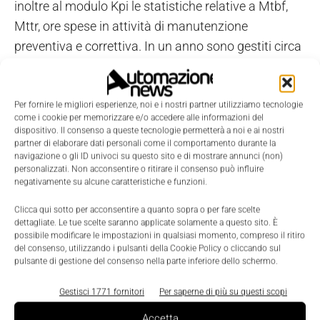
inoltre al modulo Kpi le statistiche relative a Mtbf,
Mttr, ore spese in attività di manutenzione
preventiva e correttiva. In un anno sono gestiti circa
17mila incidenti, da cui derivano oltre 9mila richieste
di intervento che generano più di 15mila ordini di
lavoro. Lo stesso sistema è stato utilizzato per
Per fornire le migliori esperienze, noi e i nostri partner utilizziamo tecnologie
come i cookie per memorizzare e/o accedere alle informazioni del
gestire la manutenzione della metropolitana di
dispositivo. Il consenso a queste tecnologie permetterà a noi e ai nostri
partner di elaborare dati personali come il comportamento durante la
Torino. Grazie al modulo di pianificazione orari,
navigazione o gli ID univoci su questo sito e di mostrare annunci (non)
itinerari e turni, in base al modello dell'intera rete
personalizzati. Non acconsentire o ritirare il consenso può influire
negativamente su alcune caratteristiche e funzioni.
(percorsi, fermate ecc.) e degli orari stagionali di
passaggio il sistema pianifica l'utilizzo dei treni e i
Clicca qui sotto per acconsentire a quanto sopra o per fare scelte
dettagliate. Le tue scelte saranno applicate solamente a questo sito. È
compiti giornalieri dei conduttori, tenendo conto di
possibile modificare le impostazioni in qualsiasi momento, compreso il ritiro
periodi di riposo, ferie e assenze, e trasferisce le
del consenso, utilizzando i pulsanti della Cookie Policy o cliccando sul
pulsante di gestione del consenso nella parte inferiore dello schermo.
informazioni consuntive al modulo Human
Resources per la gestione paghe. Altro modulo è
Gestisci 1771 fornitori
Per saperne di più su questi scopi
quello per la vendita dei biglietti, con il quale si
Accetta