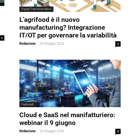
Digital Transformation
L’agrifood è il nuovo
manufacturing? Integrazione
IT/OT per governare la variabilità
0
Redazione
-
25 Maggio 2026
0
Featured
Cloud e SaaS nel manifatturiero:
webinar il 9 giugno
Redazione
-
22 Maggio 2026
0