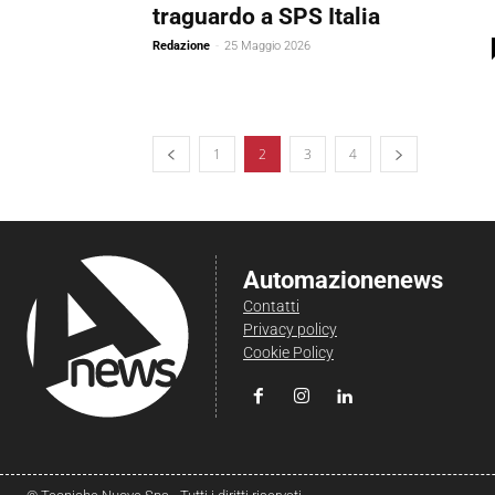
traguardo a SPS Italia
Redazione
-
25 Maggio 2026
1
2
3
4
Automazionenews
Contatti
Privacy policy
Cookie Policy