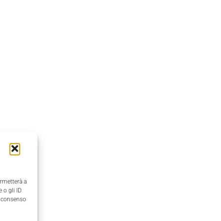
ermetterà a
 o gli ID
il consenso