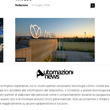
Redazione
-
16 Giugno 2026
0
Scenari
Cambio ai vertici del Gruppo
Mewa: Christian Funk nuovo
presidente del Consiglio di
amministrazione
 le migliori esperienze, noi e i nostri partner utilizziamo tecnologie come i cookie per
0
e e/o accedere alle informazioni del dispositivo. Il consenso a queste tecnologie p
Redazione
-
10 Giugno 2026
0
ostri partner di elaborare dati personali come il comportamento durante la navigazione
 questo sito e di mostrare annunci (non) personalizzati. Non acconsentire o ritirare 
re negativamente su alcune caratteristiche e funzioni.