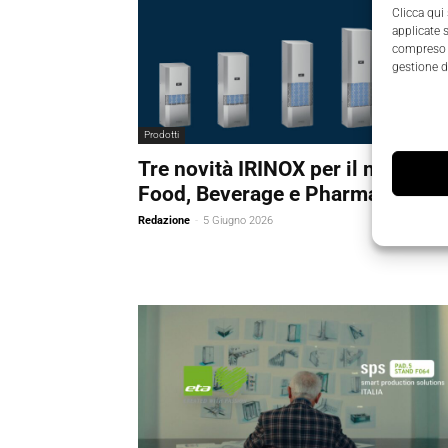
Clicca qui
applicate 
compreso i
gestione d
Prodotti
Tre novità IRINOX per il mondo
Food, Beverage e Pharma
Redazione
-
5 Giugno 2026