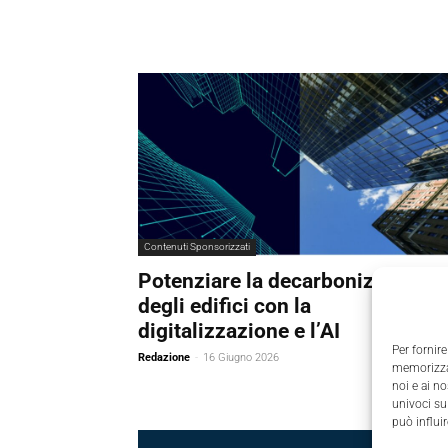
Contenuti Sponsorizzati
Potenziare la decarbonizzazione
degli edifici con la
digitalizzazione e l’AI
Per fornire
Redazione
-
16 Giugno 2026
memorizzar
noi e ai n
univoci su
può influi