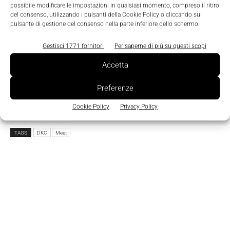
possibile modificare le impostazioni in qualsiasi momento, compreso il ritiro
per le installazioni destinate a reti di distribuzione
del consenso, utilizzando i pulsanti della Cookie Policy o cliccando sul
elettrica, telefonica, di automazione, gas-acqua,
pulsante di gestione del consenso nella parte inferiore dello schermo.
nonché agli impianti semaforici e a tutti gli apparati
Gestisci 1771 fornitori
Per saperne di più su questi scopi
di gestione outdoor. Un’intera linea ampia,
Accetta
funzionale e versatile in cui ogni componente è
pensato per essere integrato in sistemi
Preferenze
personalizzabili, modulari e intercambiabili.
Cookie Policy
Privacy Policy
TAGS
DKC
Meet