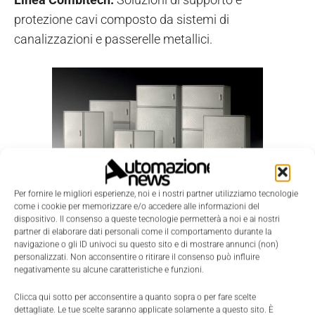
protezione cavi composto da sistemi di
canalizzazioni e passerelle metallici.
Per fornire le migliori esperienze, noi e i nostri partner utilizziamo tecnologie
come i cookie per memorizzare e/o accedere alle informazioni del
dispositivo. Il consenso a queste tecnologie permetterà a noi e ai nostri
Linea Conchiglia.
Gamma interamente dedicata
partner di elaborare dati personali come il comportamento durante la
navigazione o gli ID univoci su questo sito e di mostrare annunci (non)
alla protezione di apparati elettrici da esterno per
personalizzati. Non acconsentire o ritirare il consenso può influire
reti in BT, ampliata di recente dalla linea Grafi. Grafi è
negativamente su alcune caratteristiche e funzioni.
il nuovo sistema polifunzionale e componibile
Clicca qui sotto per acconsentire a quanto sopra o per fare scelte
introdotto da Dkc nel mercato degli armadi stradali
dettagliate. Le tue scelte saranno applicate solamente a questo sito. È