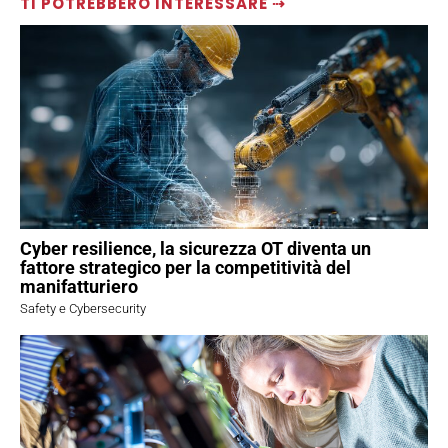
TI POTREBBERO INTERESSARE ⇢
Cyber resilience, la sicurezza OT diventa un
fattore strategico per la competitività del
manifatturiero
Safety e Cybersecurity