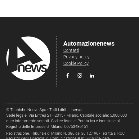
Automazionenews
Contatti
Privacy policy
Cookie Policy
© Tecniche Nuove Spa • Tutti i diritti riservati.
Sede legale: Via Eritrea 21 - 20157 Milano. Capitale sociale: 5.000.000
euro interamente versati. Codice fiscale, Partita Iva e Iscrizione al
Registro delle Imprese di Milano: 00753480151
Registrazione: Tribunale di Milano N. 386 del 20.12.1967 Iscritta al ROC
Registro degli Operatori di Comunicazione al n° 6419 (delibera