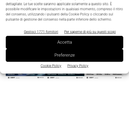
dettagliate. Le tue scelte saranno applicate solamente a questo sito. È
possibile modificare le impostazioni in qualsiasi momento, compreso il ritiro
del consenso, utilizzando i pulsanti della Cookie Policy o cliccando sul
Edicola
pulsante di gestione del consenso nella parte inferiore dello schermo.
Gestisci 1771 fornitori
Per saperne di più su questi scopi
Accetta
Preferenze
Cookie Policy
Privacy Policy