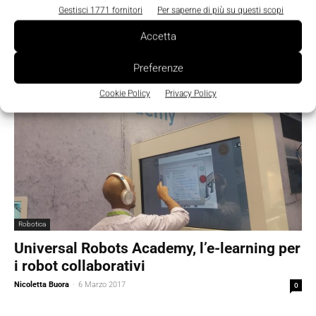
Academy
Gestisci 1771 fornitori
Per saperne di più su questi scopi
La Redazione
-
6 Novembre 2017
0
Accetta
Preferenze
Cookie Policy
Privacy Policy
Robotica
Universal Robots Academy, l’e-learning per
i robot collaborativi
Nicoletta Buora
-
6 Marzo 2017
0