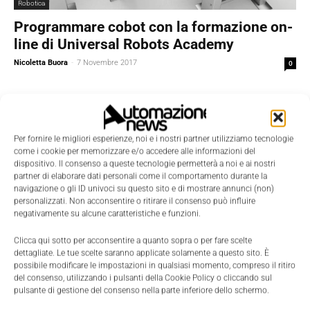
Robotica
Programmare cobot con la formazione on-
line di Universal Robots Academy
Nicoletta Buora
-
7 Novembre 2017
0
Per fornire le migliori esperienze, noi e i nostri partner utilizziamo tecnologie
come i cookie per memorizzare e/o accedere alle informazioni del
dispositivo. Il consenso a queste tecnologie permetterà a noi e ai nostri
partner di elaborare dati personali come il comportamento durante la
navigazione o gli ID univoci su questo sito e di mostrare annunci (non)
personalizzati. Non acconsentire o ritirare il consenso può influire
negativamente su alcune caratteristiche e funzioni.
Clicca qui sotto per acconsentire a quanto sopra o per fare scelte
dettagliate. Le tue scelte saranno applicate solamente a questo sito. È
possibile modificare le impostazioni in qualsiasi momento, compreso il ritiro
del consenso, utilizzando i pulsanti della Cookie Policy o cliccando sul
Featured
pulsante di gestione del consenso nella parte inferiore dello schermo.
Tre nuovi moduli per la Universal Robots